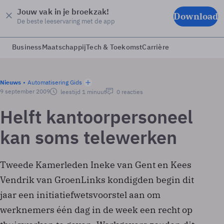
Jouw vak in je broekzak!
Download
De beste leeservaring met de app
Business
Maatschappij
Tech & Toekomst
Carrière
Nieuws
Automatisering Gids
9 september 2009
leestijd 1 minuut
0 reacties
Helft kantoorpersoneel
kan soms telewerken
Tweede Kamerleden Ineke van Gent en Kees
Vendrik van GroenLinks kondigden begin dit
jaar een initiatiefwetsvoorstel aan om
werknemers één dag in de week een recht op