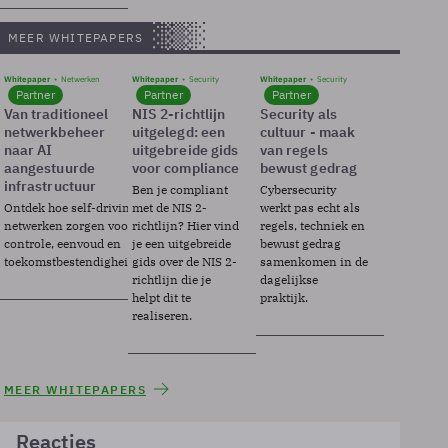
MEER WHITEPAPERS
Whitepaper
Netwerken
Whitepaper
Security
Whitepaper
Security
Partner
Partner
Partner
Van traditioneel
NIS 2-richtlijn
Security als
netwerkbeheer
uitgelegd: een
cultuur - maak
naar AI
uitgebreide gids
van regels
aangestuurde
voor compliance
bewust gedrag
infrastructuur
Ben je compliant
Cybersecurity
Ontdek hoe self-driving
met de NIS 2-
werkt pas echt als
netwerken zorgen voor
richtlijn? Hier vind
regels, techniek en
controle, eenvoud en
je een uitgebreide
bewust gedrag
toekomstbestendigheid.
gids over de NIS 2-
samenkomen in de
richtlijn die je
dagelijkse
helpt dit te
praktijk.
realiseren.
MEER WHITEPAPERS
Reacties