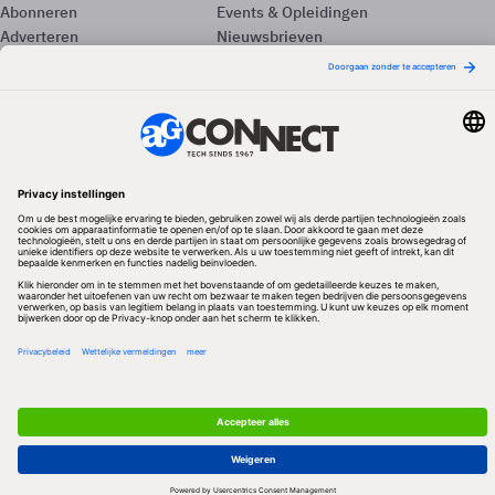
Abonneren
Events & Opleidingen
Adverteren
Nieuwsbrieven
Contact
Vacatures
Colofon
Whitepapers
Onze app
Privacyinstellingen
Volg ons
Redactionele partner
Algemene Voorwaarden & Copyrights
Privacy & Cookies