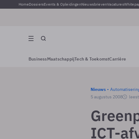
Home
Dossiers
Events & Opleidingen
Nieuwsbrieven
Vacatures
Whitepa
Business
Maatschappij
Tech & Toekomst
Carrière
Nieuws
Automatiserin
5 augustus 2008
leest
Greenp
ICT-af