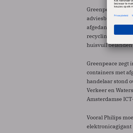
Greenpeace haalt 
adviesbureau CREM
afgedankte ICT-ap
recyclingbedrijven
huisvuil belanden
Greenpeace zegt i
containers met af
handelaar stond o
Verkeer en Waters
Amsterdamse ICT-b
Vooral Philips moe
elektronicagigant