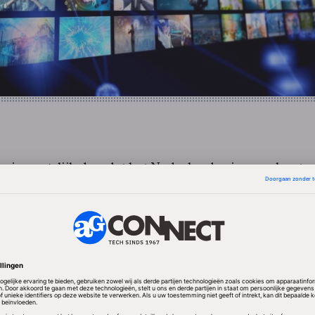
mp is mogelijk doordat het Nederlandse inzamelsyste
ndje", zegt Greenpeace-woordvoerster Kim Schoppink
porteurs van elektronica, waaronder ICT-apparatuur
at de inzameling en recycling in Nederland uitstekend
eden nog bracht ICT~Milieu een rapport uit waaruit b
afgedankte ICT-apparatuur nu op verantwoorde wijze w