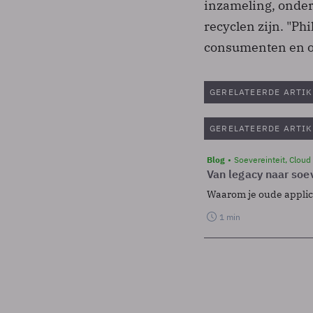
inzameling, onder 
recyclen zijn. "Phi
consumenten en ov
GERELATEERDE ARTIK
GERELATEERDE ARTIK
Blog
Soevereinteit, Cloud
Van legacy naar soev
Waarom je oude applicat
1 min