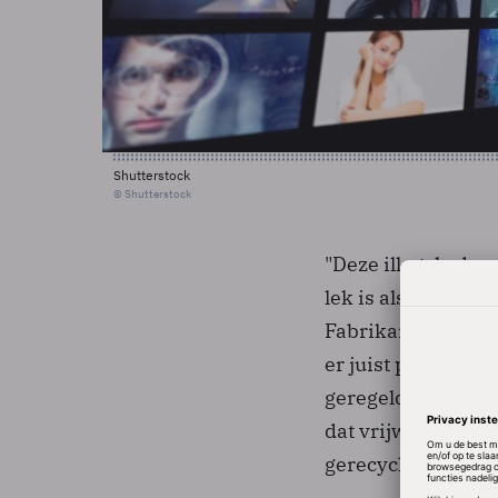
Shutterstock
© Shutterstock
"Deze illegale du
lek is als een ma
Fabrikanten en im
er juist prat op d
geregeld. Kortgel
dat vrijwel alle 
gerecycled.