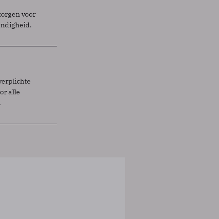
zorgen voor
endigheid.
verplichte
r alle
.