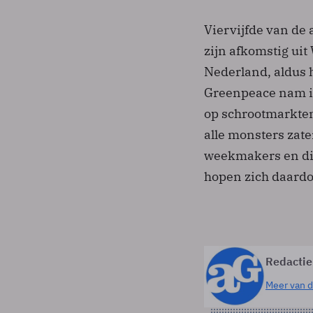
Viervijfde van d
zijn afkomstig uit
Nederland, aldus 
Greenpeace nam in
op schrootmarkten
alle monsters zate
weekmakers en dio
hopen zich daardoo
Redactie
Meer van d