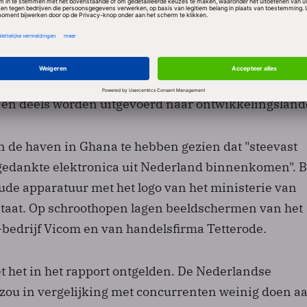
een in februari al gepubliceerd onderzoek van
 aan waaruit bleek dat maar 15 procent van de
paratuur en bruingoed "aantoonbaar bij erkende
 terechtkomt". De overige 85 procent zou deels bij he
 en deels worden uitgevoerd naar ontwikkelingsland
n de haven in Ghana te hebben gezien dat "steevast
gedankte elektronica uit Nederland binnenkomen". B
ude apparatuur met het logo van het ministerie van
taat. Op schroothopen lagen beeldschermen van het
edrijf Vicom en van handelsfirma Tetterode.
t het in het rapport ontgelden. De Nederlandse
 zou in vergelijking met concurrenten weinig doen a