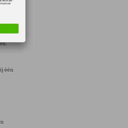
t
en.
ij één
an