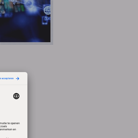
em zo
.
, gaan
 is
leek
ordt