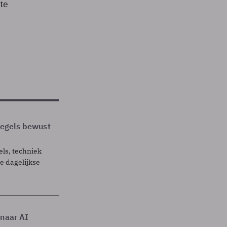
te
 regels bewust
els, techniek
 dagelijkse
 naar AI