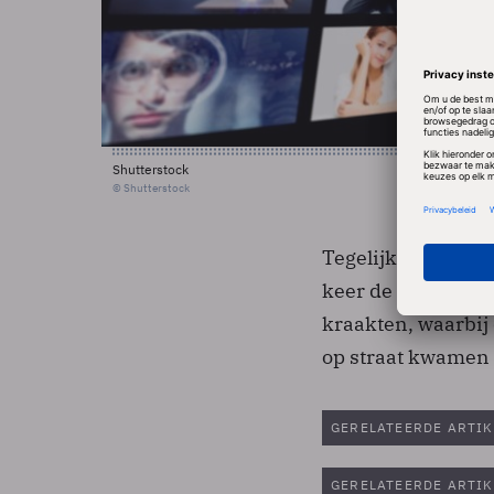
Shutterstock
© Shutterstock
Tegelijk werd bek
keer de beveiligi
kraakten, waarbi
op straat kwamen t
GERELATEERDE ARTIK
GERELATEERDE ARTIK