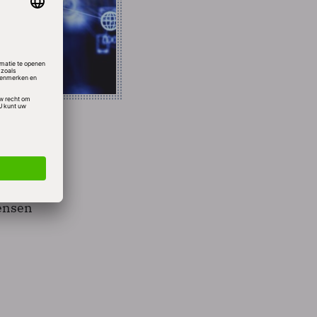
st 140
ensen