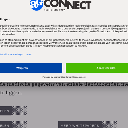
end dat hackers de afgelopen vier maanden maar lief
ng van de computers van de National Health Service
j de medische gegevens van enkele tienduizenden m
e liggen.
ELEN
ELEN
MEER WHITEPAPERS