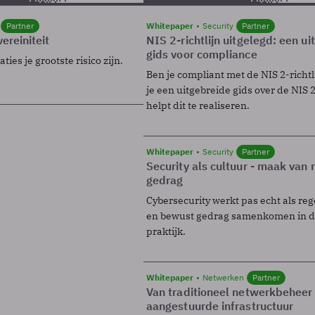
Partner
Whitepaper
Security
Partner
ereiniteit
NIS 2-richtlijn uitgelegd: een u
gids voor compliance
ies je grootste risico zijn.
Ben je compliant met de NIS 2-richtl
je een uitgebreide gids over de NIS 2-
helpt dit te realiseren.
Whitepaper
Security
Partner
Security als cultuur - maak van
gedrag
Cybersecurity werkt pas echt als reg
en bewust gedrag samenkomen in de
praktijk.
Whitepaper
Netwerken
Partner
Van traditioneel netwerkbeheer
aangestuurde infrastructuur