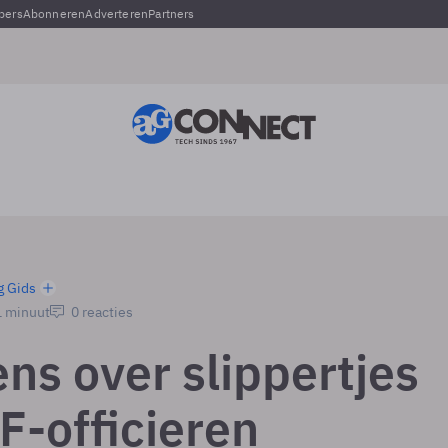
pers
Abonneren
Adverteren
Partners
g Gids
1 minuut
0 reacties
ns over slippertjes
F-officieren