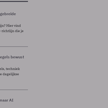
itgebreide
ijn? Hier vind
richtlijn die je
 regels bewust
els, techniek
 dagelijkse
 naar AI