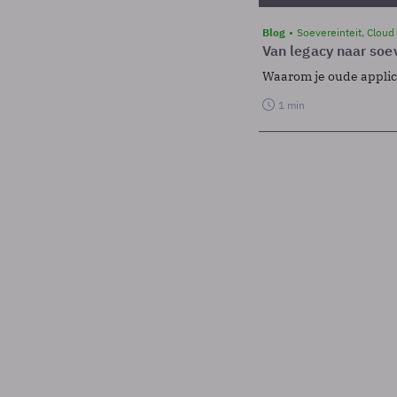
Blog
Soevereinteit, Cloud
Van legacy naar soev
Waarom je oude applicat
1 min