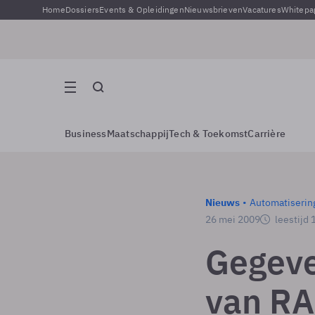
Home
Dossiers
Events & Opleidingen
Nieuwsbrieven
Vacatures
Whitepa
Business
Maatschappij
Tech & Toekomst
Carrière
Nieuws
Automatiserin
26 mei 2009
leestijd 
Gegeve
van RA