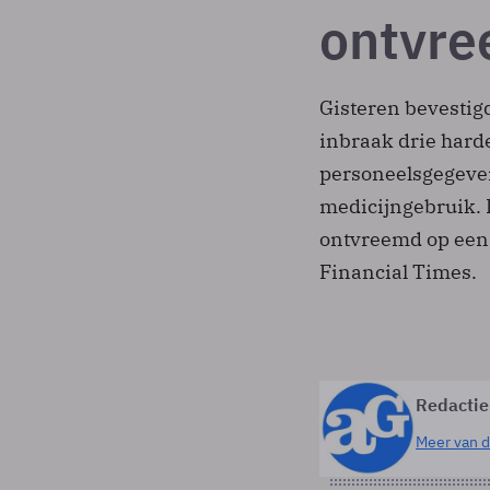
ontvr
Gisteren bevestigd
inbraak drie hard
personeelsgegeve
medicijngebruik. 
ontvreemd op een 
Financial Times.
Redactie
Meer van d