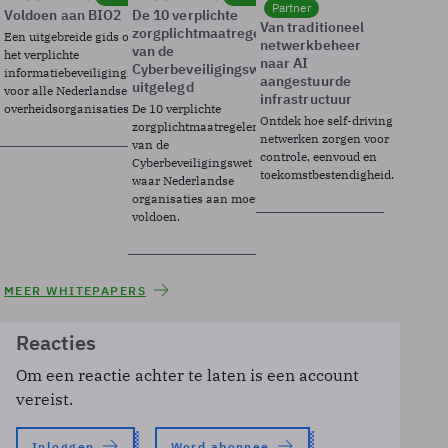
Partner
Voldoen aan BIO2
De 10 verplichte
Van traditioneel
zorgplichtmaatregelen
Een uitgebreide gids over BIO2,
netwerkbeheer
van de
het verplichte
naar AI
Cyberbeveiligingswet
informatiebeveiligingsframework
aangestuurde
uitgelegd
voor alle Nederlandse
infrastructuur
overheidsorganisaties.
De 10 verplichte
Ontdek hoe self-driving
zorgplichtmaatregelen
netwerken zorgen voor
van de
controle, eenvoud en
Cyberbeveiligingswet
toekomstbestendigheid.
waar Nederlandse
organisaties aan moeten
voldoen.
MEER WHITEPAPERS
Reacties
Om een reactie achter te laten is een account
vereist.
Inloggen
Word abonnee