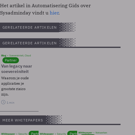
Het artikel in Automatisering Gids over
Sysadminday vindt u
hier
.
GERELATEERDE ARTIKELEN
GERELATEERDE ARTIKELEN
Blog
Soevereinteit, Cloud
Partner
Van legacy naar
soevereiniteit
Waarom je oude
applicaties je
grootste risico
zijn.
1 min
MEER WHITEPAPERS
Whitepaper
Netwerken
Partner
Partner
Whitepaper
Security
Whitepaper
Security