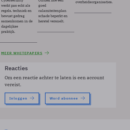
Cybersecurity
Ontdek hoe een
overheidsorganisaties.
werkt pas echt als
goed
regels, techniek en
calamiteitenplan
bewust gedrag
schade beperkt en
samenkomen in de
herstel versnelt.
dagelijkse
praktijk.
MEER WHITEPAPERS
Reacties
Om een reactie achter te laten is een account
vereist.
Inloggen
Word abonnee