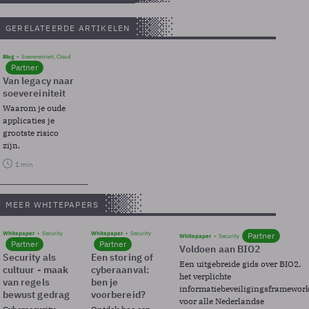
GERELATEERDE ARTIKELEN
Blog
Soevereinteit, Cloud
Partner
Van legacy naar
soevereiniteit
Waarom je oude
applicaties je
grootste risico
zijn.
1 min
MEER WHITEPAPERS
Whitepaper
Security
Whitepaper
Security
Partner
Whitepaper
Security
Partner
Partner
Voldoen aan BIO2
Security als
Een storing of
Een uitgebreide gids over BIO2,
cultuur - maak
cyberaanval:
het verplichte
van regels
ben je
informatiebeveiligingsframewor
bewust gedrag
voorbereid?
voor alle Nederlandse