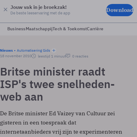
Jouw vak in je broekzak!
Download
De beste leeservaring met de app
Business
Maatschappij
Tech & Toekomst
Carrière
Nieuws
Automatisering Gids
18 november 2010
leestijd 1 minuut
0 reacties
Britse minister raadt
ISP's twee snelheden-
web aan
De Britse minister Ed Vaizey van Cultuur zei
gisteren in een toespraak dat
internetaanbieders vrij zijn te experimenteren