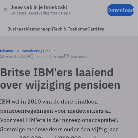
Jouw vak in je broekzak!
Download
De beste leeservaring met de app
Business
Maatschappij
Tech & Toekomst
Carrière
Nieuws
Automatisering Gids
18 augustus 2009
leestijd 1 minuut
0 reacties
Britse IBM'ers laaiend
over wijziging pensioen
IBM wil in 2010 van de dure eindloon
pensioenregelingen voor medewerkers af.
Voor veel IBM'ers is de ingreep onacceptabel.
Sommige medewerkers ouder dan vijftig jaar