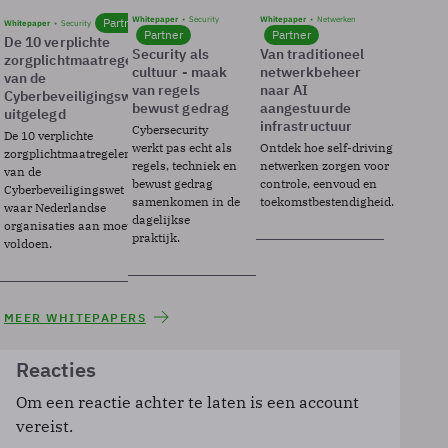
Whitepaper
Security
Whitepaper
Netwerken
Partner
Whitepaper
Security
Partner
Partner
De 10 verplichte
Security als
Van traditioneel
zorgplichtmaatregelen
cultuur - maak
netwerkbeheer
van de
van regels
naar AI
Cyberbeveiligingswet
bewust gedrag
aangestuurde
uitgelegd
infrastructuur
Cybersecurity
De 10 verplichte
werkt pas echt als
Ontdek hoe self-driving
zorgplichtmaatregelen
regels, techniek en
netwerken zorgen voor
van de
bewust gedrag
controle, eenvoud en
Cyberbeveiligingswet
samenkomen in de
toekomstbestendigheid.
waar Nederlandse
dagelijkse
organisaties aan moeten
praktijk.
voldoen.
MEER WHITEPAPERS
Reacties
Om een reactie achter te laten is een account
vereist.