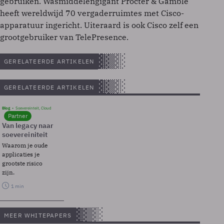
gebruiken. Wasmiddelengigant Procter & Gamble
heeft wereldwijd 70 vergaderruimtes met Cisco-
apparatuur ingericht. Uiteraard is ook Cisco zelf een
grootgebruiker van TelePresence.
GERELATEERDE ARTIKELEN
GERELATEERDE ARTIKELEN
Blog
Soevereinteit, Cloud
Partner
Van legacy naar
soevereiniteit
Waarom je oude
applicaties je
grootste risico
zijn.
1 min
MEER WHITEPAPERS