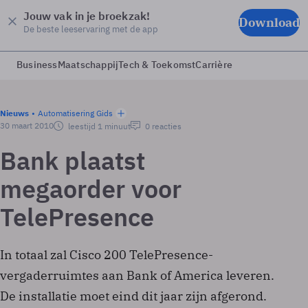
Jouw vak in je broekzak!
Download
De beste leeservaring met de app
Business
Maatschappij
Tech & Toekomst
Carrière
Nieuws
Automatisering Gids
30 maart 2010
leestijd 1 minuut
0 reacties
Bank plaatst
megaorder voor
TelePresence
In totaal zal Cisco 200 TelePresence-
vergaderruimtes aan Bank of America leveren.
De installatie moet eind dit jaar zijn afgerond.