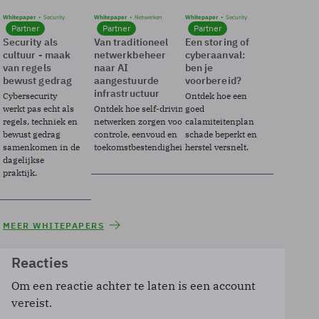
Whitepaper
Security
Whitepaper
Netwerken
Whitepaper
Security
Partner
Partner
Partner
Security als
Van traditioneel
Een storing of
cultuur - maak
netwerkbeheer
cyberaanval:
van regels
naar AI
ben je
bewust gedrag
aangestuurde
voorbereid?
infrastructuur
Cybersecurity
Ontdek hoe een
werkt pas echt als
Ontdek hoe self-driving
goed
regels, techniek en
netwerken zorgen voor
calamiteitenplan
bewust gedrag
controle, eenvoud en
schade beperkt en
samenkomen in de
toekomstbestendigheid.
herstel versnelt.
dagelijkse
praktijk.
MEER WHITEPAPERS
Reacties
Om een reactie achter te laten is een account
vereist.