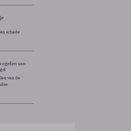
je
lan schade
tregelen van
egd
elen van de
ndse