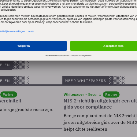
reeg niet de steun van de Stichting Continuïteit AS
d zich van stemmen omdat ze pas vorige week
geworden van het chipbedrijf en daarom volgens voor
 niet kan oordelen over de gang van zaken in 2007.
ELEN
ELEN
MEER WHITEPAPERS
Partner
Whitepaper
Security
Partner
ereiniteit
NIS 2-richtlijn uitgelegd: een u
gids voor compliance
ies je grootste risico zijn.
Ben je compliant met de NIS 2-richtl
je een uitgebreide gids over de NIS 2-
helpt dit te realiseren.