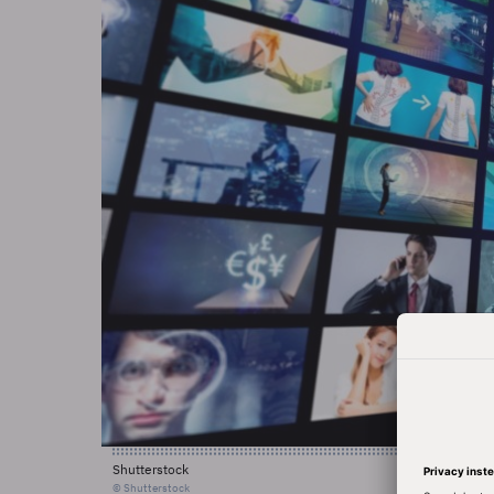
Shutterstock
© Shutterstock