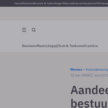
Home
Dossiers
Events & Opleidingen
Nieuwsbrieven
Vacatures
Whitepa
Business
Maatschappij
Tech & Toekomst
Carrière
Nieuws
Automatiserin
22 mei 2008
leestijd 
Aandee
bestuu