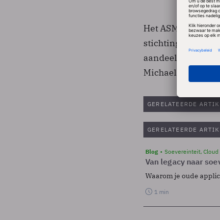
Het ASMI-bestuur k
stichting onthiel
aandeelhouder is 
Michael van Galen
GERELATEERDE ARTIK
GERELATEERDE ARTIK
Blog
Soevereinteit, Cloud
Van legacy naar soev
Waarom je oude applicat
1 min