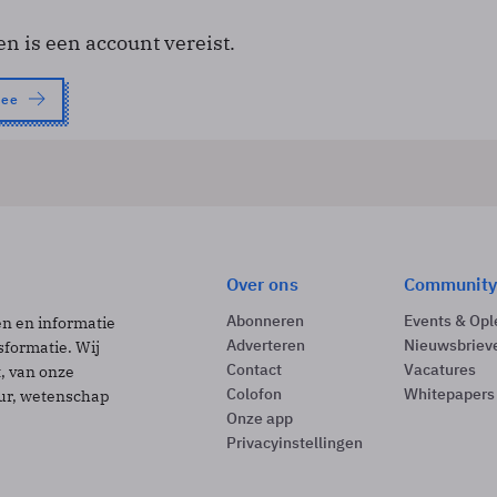
en is een account vereist.
nee
Over ons
Community
Abonneren
Events & Opl
ën en informatie
Adverteren
Nieuwsbriev
sformatie. Wij
Contact
Vacatures
t, van onze
Colofon
Whitepapers
uur, wetenschap
Onze app
Privacyinstellingen