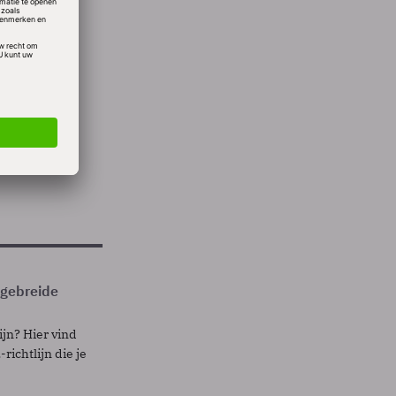
MI. De
zitter
itgebreide
ijn? Hier vind
richtlijn die je