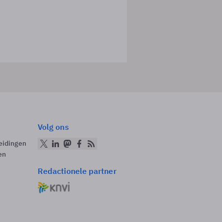
Volg ons
eidingen
en
Redactionele partner