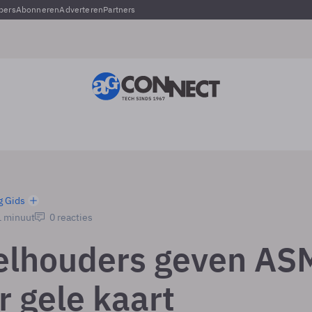
pers
Abonneren
Adverteren
Partners
g Gids
1 minuut
0 reacties
lhouders geven AS
r gele kaart