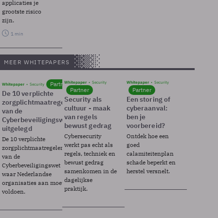
applicaties je
grootste risico
zijn.
1 min
MEER WHITEPAPERS
Whitepaper
Security
Whitepaper
Security
Partner
Whitepaper
Security
Partner
Partner
De 10 verplichte
Security als
Een storing of
zorgplichtmaatregelen
cultuur - maak
cyberaanval:
van de
van regels
ben je
Cyberbeveiligingswet
bewust gedrag
voorbereid?
uitgelegd
Cybersecurity
Ontdek hoe een
De 10 verplichte
werkt pas echt als
goed
zorgplichtmaatregelen
regels, techniek en
calamiteitenplan
van de
bewust gedrag
schade beperkt en
Cyberbeveiligingswet
samenkomen in de
herstel versnelt.
waar Nederlandse
dagelijkse
organisaties aan moeten
praktijk.
voldoen.