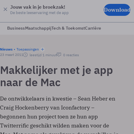
Jouw vak in je broekzak!
Download
De beste leeservaring met de app
Business
Maatschappij
Tech & Toekomst
Carrière
Nieuws
Toepassingen
23 maart 2011
leestijd 1 minuut
0 reacties
Makkelijker met je app
naar de Mac
De ontwikkelaars in kwestie – Sean Heber en
Craig Hockenberry van Iconfactory –
begonnen hun project toen ze hun app
Twitterrific geschikt wilden maken voor de