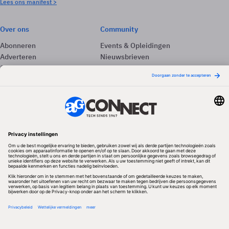
Lees ons manifest >
Over ons
Community
Abonneren
Events & Opleidingen
Adverteren
Nieuwsbrieven
Contact
Vacatures
Colofon
Whitepapers
Onze app
Privacyinstellingen
Volg ons
Redactionele partner
Algemene Voorwaarden & Copyrights