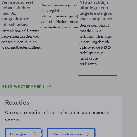
Van traditioneel
NIS 2-richtlijn
Een uitgebreide gids over BIO2,
netwerkbeheer
uitgelegd: een
het verplichte
naar AI
uitgebreide gids
informatiebeveiligingsframework
aangestuurde
voor compliance
voor alle Nederlandse
infrastructuur
Ben je compliant
overheidsorganisaties.
Ontdek hoe self-driving
met de NIS 2-
netwerken zorgen voor
richtlijn? Hier vind
controle, eenvoud en
je een uitgebreide
toekomstbestendigheid.
gids over de NIS 2-
richtlijn die je
helpt dit te
realiseren.
MEER WHITEPAPERS
Reacties
Om een reactie achter te laten is een account
vereist.
Inloggen
Word abonnee