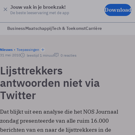
Jouw vak in je broekzak!
Download
De beste leeservaring met de app
Business
Maatschappij
Tech & Toekomst
Carrière
Nieuws
Toepassingen
31 mei 2010
leestijd 1 minuut
0 reacties
Lijsttrekkers
antwoorden niet via
Twitter
Dat blijkt uit een analyse die het NOS Journaal
zondag presenteerde van alle ruim 16.000
berichten van en naar de lijsttrekkers in de