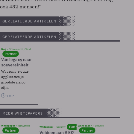
ook 482 mensen!"
GERELATEERDE ARTIKELEN
GERELATEERDE ARTIKELEN
Blog
Soevereinteit, Cloud
Partner
Van legacy naar
soevereiniteit
Waarom je oude
applicaties je
grootste risico
zijn.
1 min
MEER WHITEPAPERS
Whitepaper
Netwerken
Whitepaper
Security
Partner
Whitepaper
Security
Partner
Partner
Voldoen aan BIO2