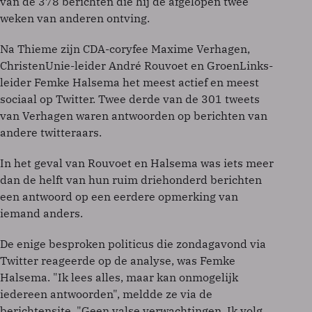
van de 378 berichten die hij de afgelopen twee
weken van anderen ontving.
Na Thieme zijn CDA-coryfee Maxime Verhagen,
ChristenUnie-leider André Rouvoet en GroenLinks-
leider Femke Halsema het meest actief en meest
sociaal op Twitter. Twee derde van de 301 tweets
van Verhagen waren antwoorden op berichten van
andere twitteraars.
In het geval van Rouvoet en Halsema was iets meer
dan de helft van hun ruim driehonderd berichten
een antwoord op een eerdere opmerking van
iemand anders.
De enige besproken politicus die zondagavond via
Twitter reageerde op de analyse, was Femke
Halsema. "Ik lees alles, maar kan onmogelijk
iedereen antwoorden", meldde ze via de
berichtensite. "Geen valse verwachtingen. Ik volg