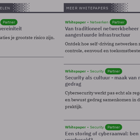
ELEN
MEER WHITEPAPERS
Partner
Whitepaper
Netwerken
Partner
ereiniteit
Van traditioneel netwerkbeheer
aangestuurde infrastructuur
ies je grootste risico zijn.
Ontdek hoe self-driving netwerken 
controle, eenvoud en toekomstbest
Whitepaper
Security
Partner
Security als cultuur - maak van
gedrag
Cybersecurity werkt pas echt als reg
en bewust gedrag samenkomen in de
praktijk.
Whitepaper
Security
Partner
Een storing of cyberaanval: ben 
voorbereid?