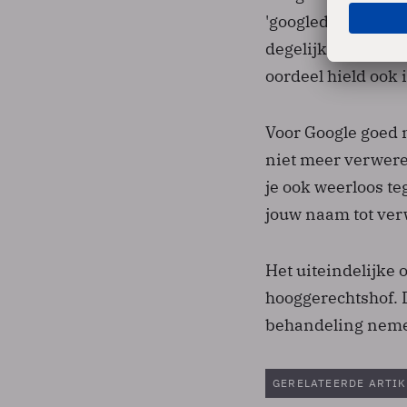
'googledonaldtrum
degelijk inbreuk 
oordeel hield ook 
Voor Google goed n
niet meer verwere
je ook weerloos t
jouw naam tot ver
Het uiteindelijke o
hooggerechtshof. D
behandeling nemen
GERELATEERDE ARTIK