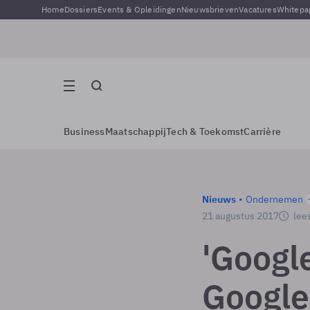
Home
Dossiers
Events & Opleidingen
Nieuwsbrieven
Vacatures
Whitepa
Business
Maatschappij
Tech & Toekomst
Carrière
Nieuws
Ondernemen
21 augustus 2017
lees
'Google
Google