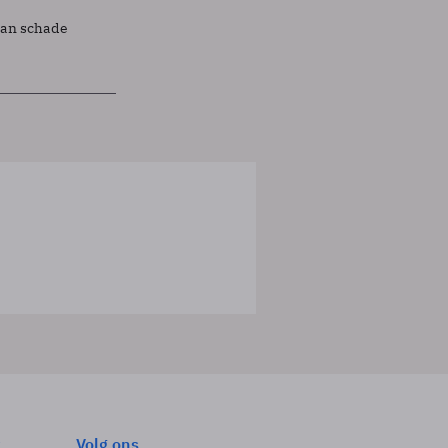
lan schade
Volg ons