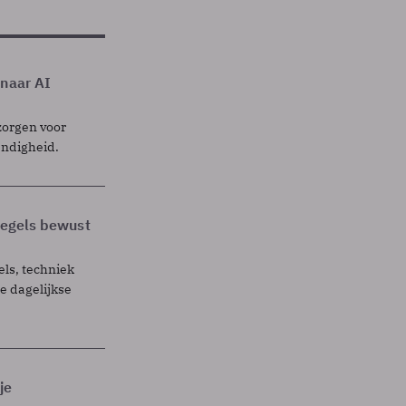
 naar AI
zorgen voor
endigheid.
 regels bewust
els, techniek
 dagelijkse
je