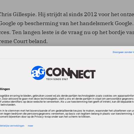
hris Gillespie. Hij strijdt al sinds 2012 voor het ont
 Google op bescherming van het handelsmerk Google.
ces. Ten langen leste is de vraag nu op het bordje va
eme Court beland.
ening dat googlen bij uitstek het doorzoeken van inte
ne beschrijft; geen ander woord heeft dezelfde ladi
oor het publiek staat googlen gelijk an het doorzoeken 
om kan die term niet meer geclaimd worden als
g heeft Gillespie tot nog toe juridisch geen succes ge
chter stelde hem in het ongelijk in een procedure di
aanspande nadat hij 763 webadressen in de trant v