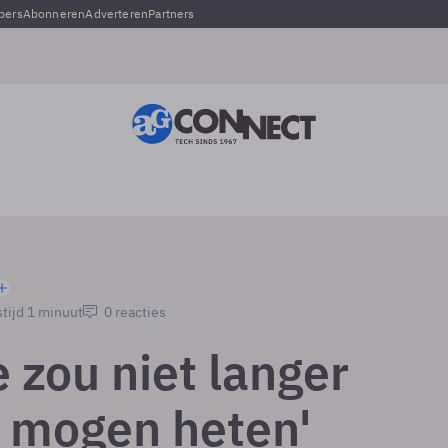
pers
Abonneren
Adverteren
Partners
tijd 1 minuut
0 reacties
 zou niet langer
 mogen heten'