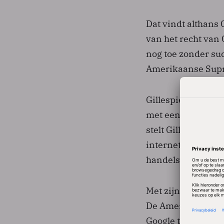
Dat vindt althans C
van het recht van
nog toe zonder suc
Amerikaanse Supr
Gillespie is van m
met een zoekmachi
stelt Gillespie. V
internet. En daar
handelsmerk.
Met zijn redenerin
De Amerikaanse re
Google tegen hem 