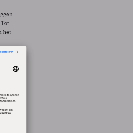
zeggen
 Tot
n het
rnet
ng,
van
had.
e
an