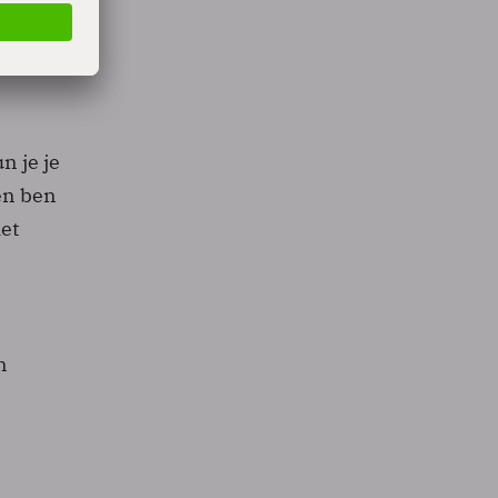
wel
at
n je je
en ben
et
n