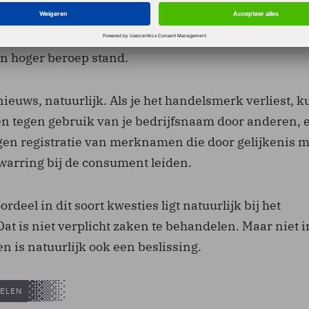
p.com' had geregistreerd. Daarmee maakte Gilespie 
op Googles rechten op de naam, meende de rechter. D
in hoger beroep stand.
ieuws, natuurlijk. Als je het handelsmerk verliest, ku
n tegen gebruik van je bedrijfsnaam door anderen, 
egen registratie van merknamen die door gelijkenis m
warring bij de consument leiden.
ordeel in dit soort kwesties ligt natuurlijk bij het
at is niet verplicht zaken te behandelen. Maar niet i
 is natuurlijk ook een beslissing.
ELEN