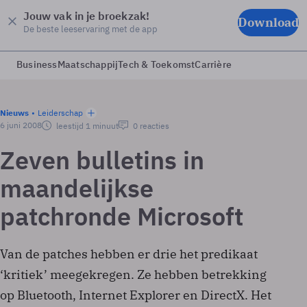
Jouw vak in je broekzak!
Download
De beste leeservaring met de app
Business
Maatschappij
Tech & Toekomst
Carrière
Nieuws
Leiderschap
6 juni 2008
leestijd 1 minuut
0 reacties
Zeven bulletins in
maandelijkse
patchronde Microsoft
Van de patches hebben er drie het predikaat
‘kritiek’ meegekregen. Ze hebben betrekking
op Bluetooth, Internet Explorer en DirectX. Het