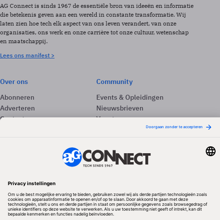
AG Connect is sinds 1967 de essentiële bron van ideeën en informatie
die betekenis geven aan een wereld in constante transformatie. Wij
laten zien hoe tech elk aspect van ons leven verandert, van onze
organisaties, ons werk en onze carrière tot onze cultuur, wetenschap
en maatschappij.
Lees ons manifest >
Over ons
Community
Abonneren
Events & Opleidingen
Adverteren
Nieuwsbrieven
Contact
Vacatures
Colofon
Whitepapers
Onze app
Privacyinstellingen
Volg ons
Redactionele partner