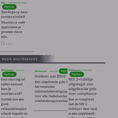
Blog
Soevereinteit, Cloud
Partner
Van legacy naar
soevereiniteit
Waarom je oude
applicaties je
grootste risico
zijn.
1 min
MEER WHITEPAPERS
Whitepaper
Security
Whitepaper
Security
Partner
Whitepaper
Security
Partner
Partner
Voldoen aan BIO2
Een storing of
NIS 2-richtlijn
Een uitgebreide gids over BIO2,
cyberaanval:
uitgelegd: een
het verplichte
ben je
uitgebreide gids
informatiebeveiligingsframework
voorbereid?
voor compliance
voor alle Nederlandse
Ontdek hoe een
Ben je compliant
overheidsorganisaties.
goed
met de NIS 2-
calamiteitenplan
richtlijn? Hier vind
schade beperkt en
je een uitgebreide