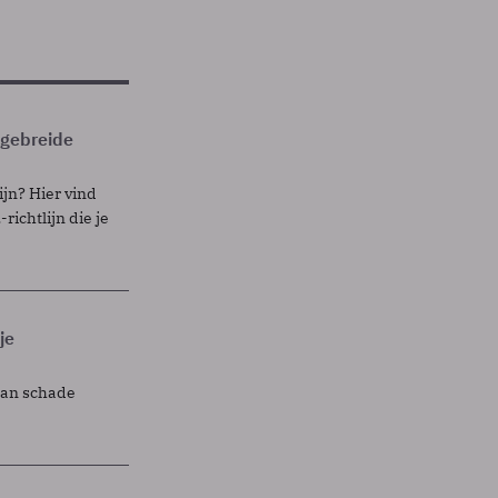
itgebreide
ijn? Hier vind
richtlijn die je
je
lan schade