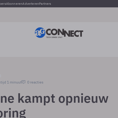
pers
Abonneren
Adverteren
Partners
tijd 1 minuut
0 reacties
ne kampt opnieuw
oring