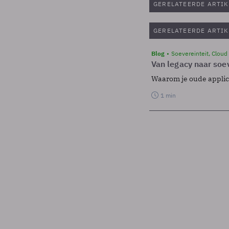
GERELATEERDE ARTIK
GERELATEERDE ARTIK
Blog
Soevereinteit, Cloud
Van legacy naar soev
Waarom je oude applicat
1 min