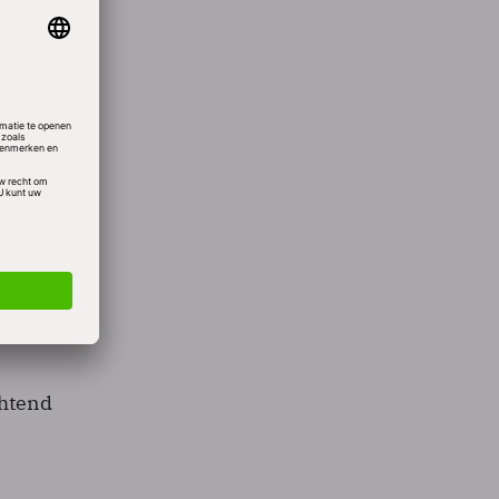
ie met
twerk
ur was
chtend