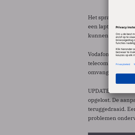
Het spraaknetwerk
een laptop of mob
kunnen problemen 
Vodafone verwacht
telecombedrijf zeg
omvangrijke stori
UPDATE: Vodafone
opgelost. De aanp
teruggedraaid. Ee
problemen onderv