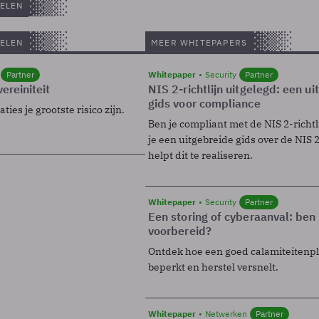
ELEN
ELEN
MEER WHITEPAPERS
Partner
Whitepaper
Security
Partner
ereiniteit
NIS 2-richtlijn uitgelegd: een u
gids voor compliance
ies je grootste risico zijn.
Ben je compliant met de NIS 2-richtl
je een uitgebreide gids over de NIS 2-
helpt dit te realiseren.
Whitepaper
Security
Partner
Een storing of cyberaanval: ben 
voorbereid?
Ontdek hoe een goed calamiteitenp
beperkt en herstel versnelt.
Whitepaper
Netwerken
Partner