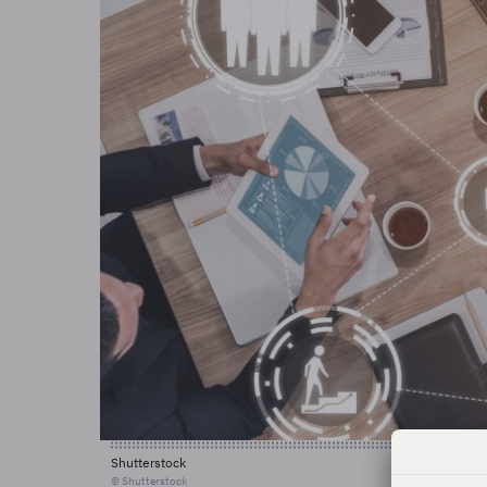
Shutterstock
© Shutterstock