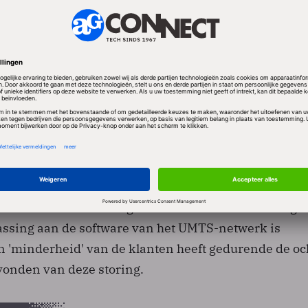
 heeft geen last van de problemen. Alleen klanten d
iele telefoon gebruik willen maken van het UMTS-ne
ondervinden bij het opzetten van de verbinding.
 de storing voor 12 uur te hebben opgelost. Het
t dat de problematiek geen relatie heeft met de
ng die zich op 18 november voordeed.
 meldde dat de storing inderdaad rond het middagu
assing aan de software van het UMTS-netwerk is
n 'minderheid' van de klanten heeft gedurende de o
onden van deze storing.