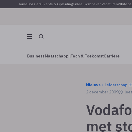
Home
Dossiers
Events & Opleidingen
Nieuwsbrieven
Vacatures
Whitepa
Business
Maatschappij
Tech & Toekomst
Carrière
Nieuws
Leiderschap
2 december 2009
lees
Vodafo
met st