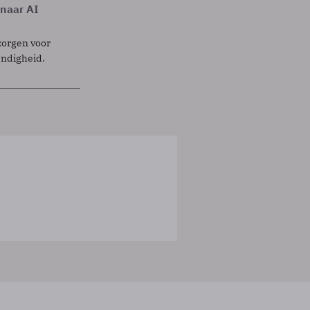
 naar AI
zorgen voor
endigheid.