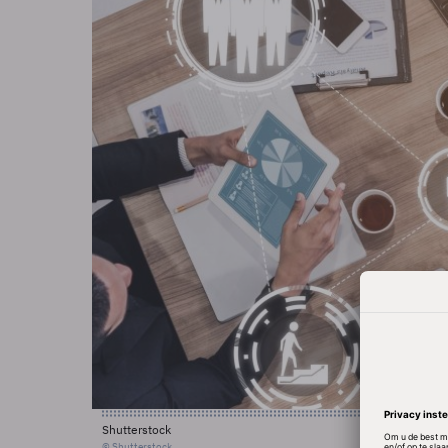
Shutterstock
© Shutterstock