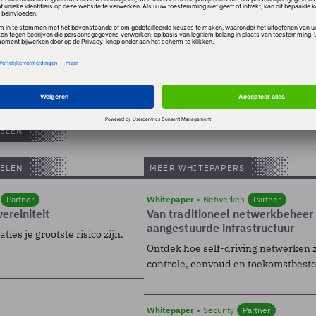
e topman komt kort nadat Acer bekend had gemaakt 
 eerste kwartaal onder de verwachtingen zullen uitko
te speler op de wereldwijde tabletmarkt te worden.
ELEN
ELEN
MEER WHITEPAPERS
Partner
Whitepaper
Netwerken
Partner
ereiniteit
Van traditioneel netwerkbeheer
aangestuurde infrastructuur
ies je grootste risico zijn.
Ontdek hoe self-driving netwerken 
controle, eenvoud en toekomstbest
Whitepaper
Security
Partner