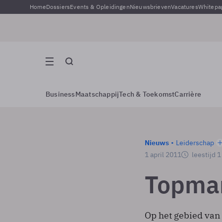
Home
Dossiers
Events & Opleidingen
Nieuwsbrieven
Vacatures
Whitepa
Business
Maatschappij
Tech & Toekomst
Carrière
Nieuws
Leiderschap
1 april 2011
leestijd 
Topman
Op het gebied van