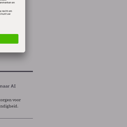
dat de
men.
 naar AI
zorgen voor
endigheid.