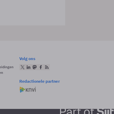
Volg ons
eidingen
en
Redactionele partner