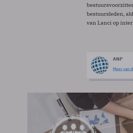
bestuursvoorzitte
bestuursleden, al
van Lanci op inte
ANP
Meer van d