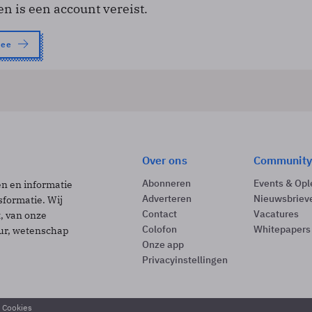
en is een account vereist.
nee
Over ons
Community
Abonneren
Events & Opl
ën en informatie
Adverteren
Nieuwsbriev
sformatie. Wij
Contact
Vacatures
t, van onze
Colofon
Whitepapers
uur, wetenschap
Onze app
Privacyinstellingen
& Cookies