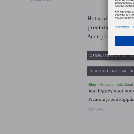
Het vertrek van d
prestaties in het
Acer poogt een gro
GERELATEERDE ARTIK
GERELATEERDE ARTIK
Blog
Soevereinteit, Cloud
Van legacy naar soev
Waarom je oude applicat
1 min