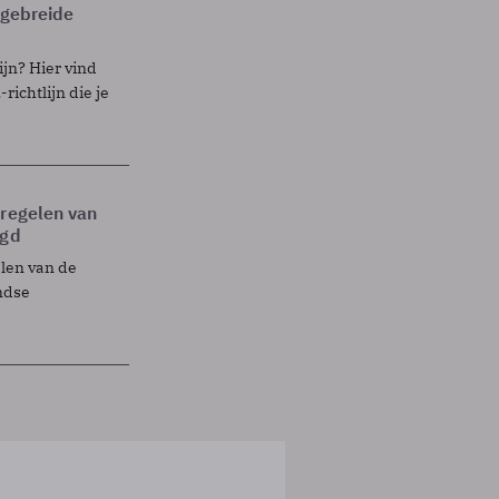
itgebreide
ijn? Hier vind
richtlijn die je
tregelen van
egd
elen van de
ndse