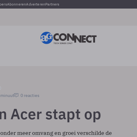
pers
Abonneren
Adverteren
Partners
1 minuut
0 reacties
 Acer stapt op
 onder meer omvang en groei verschilde de