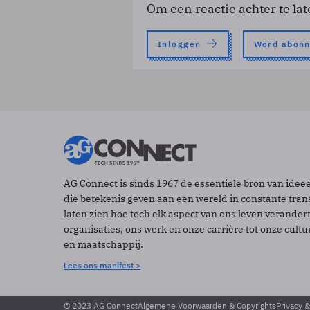
Om een reactie achter te lat
Inloggen
Word abon
AG Connect is sinds 1967 de essentiële bron van idee
die betekenis geven aan een wereld in constante tran
laten zien hoe tech elk aspect van ons leven verander
organisaties, ons werk en onze carrière tot onze cult
en maatschappij.
Lees ons manifest >
© 2023 AG Connect
Algemene Voorwaarden & Copyrights
Privacy 