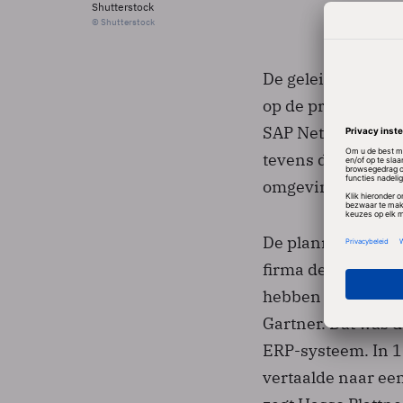
Shutterstock
© Shutterstock
De geleidelijke ac
op de producten d
SAP NetWeaver pla
tevens de bedoel
omgeving te biede
De plannen van SA
firma de uitdagin
hebben al eerder 
Gartner. Dat was 
ERP-systeem. In 1
vertaalde naar een