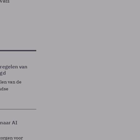
 van
tregelen van
egd
elen van de
ndse
 naar AI
zorgen voor