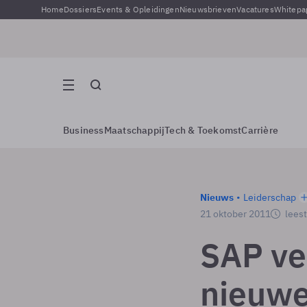
Home
Dossiers
Events & Opleidingen
Nieuwsbrieven
Vacatures
Whitepa
Business
Maatschappij
Tech & Toekomst
Carrière
Nieuws
Leiderschap
21 oktober 2011
leest
SAP ve
nieuwe