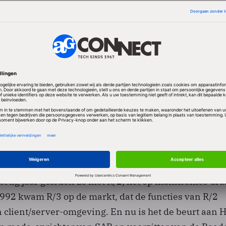
centverschuiving richting Hana heeft niet alleen bet
ie SAP van oudsher op de markt bracht, maar ook op 
tform, en de applicaties van SAP BusinessObjects. He
ing om koppelingen naar een op Hana gebaseerde
n aan software van derden.
P zijn geanalyseerd door Gartner en dat bureau stelt
g van een nieuwe architectuur met verve is aangegaa
cruciale momenten in ons bestaan laten doorlichten 
dertig jaar geleden zo met R/2, het op mainframes dr
992 kwam R/3 op de markt, dat de functies van R/2
 client/server-omgeving. En nu is het de beurt aan H