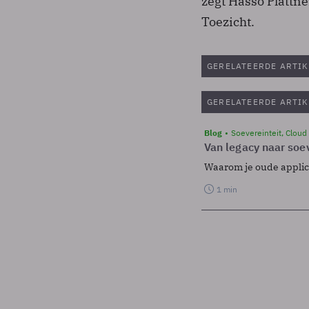
zegt Hasso Plattn
Toezicht.
GERELATEERDE ARTIK
GERELATEERDE ARTIK
Blog
Soevereinteit, Cloud
Van legacy naar soev
Waarom je oude applicat
1 min