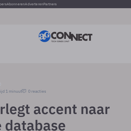
pers
Abonneren
Adverteren
Partners
ijd 1 minuut
0 reacties
rlegt accent naar
 database