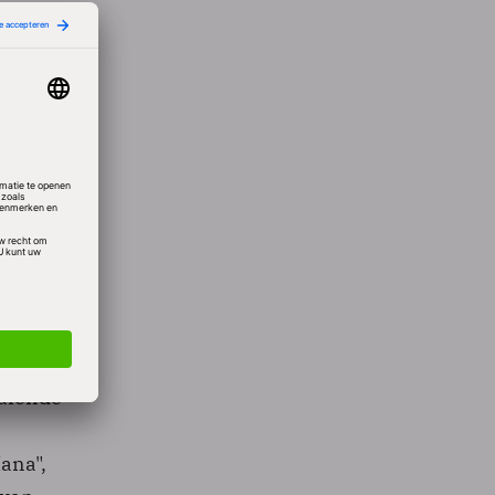
rekking
het
t is
 dat de
n. "We
door
aaiende
ana",