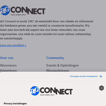
AG Connect is sinds 1967 de essentiële bron van ideeën en informatie
die betekenis geven aan een wereld in constante transformatie. Wij
laten zien hoe tech elk aspect van ons leven verandert, van onze
organisaties, ons werk en onze carrière tot onze cultuur, wetenschap
en maatschappij.
Lees ons manifest >
Over ons
Community
Abonneren
Events & Opleidingen
Adverteren
Nieuwsbrieven
Contact
Vacatures
Colofon
Whitepapers
Onze app
Privacyinstellingen
Volg ons