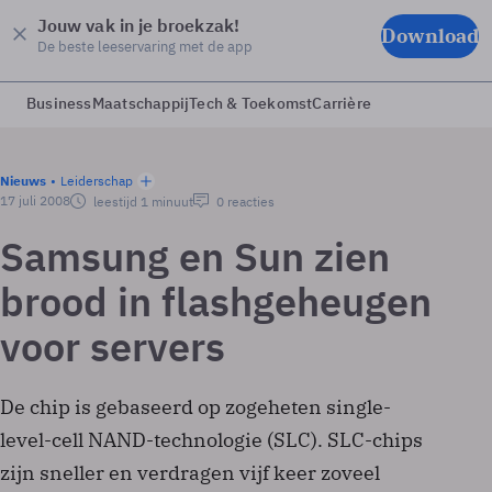
Jouw vak in je broekzak!
Download
De beste leeservaring met de app
Business
Maatschappij
Tech & Toekomst
Carrière
Nieuws
Leiderschap
17 juli 2008
leestijd 1 minuut
0 reacties
Samsung en Sun zien
brood in flashgeheugen
voor servers
De chip is gebaseerd op zogeheten single-
level-cell NAND-technologie (SLC). SLC-chips
zijn sneller en verdragen vijf keer zoveel