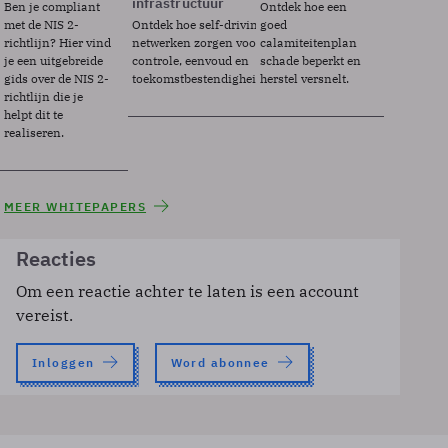
infrastructuur
Ben je compliant
Ontdek hoe een
met de NIS 2-
Ontdek hoe self-driving
goed
richtlijn? Hier vind
netwerken zorgen voor
calamiteitenplan
je een uitgebreide
controle, eenvoud en
schade beperkt en
gids over de NIS 2-
toekomstbestendigheid.
herstel versnelt.
richtlijn die je
helpt dit te
realiseren.
MEER WHITEPAPERS
Reacties
Om een reactie achter te laten is een account
vereist.
Inloggen
Word abonnee