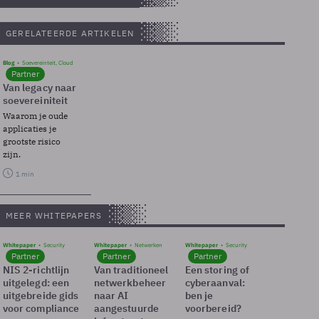
GERELATEERDE ARTIKELEN
Blog
Soevereinteit, Cloud
Partner
Van legacy naar
soevereiniteit
Waarom je oude
applicaties je
grootste risico
zijn.
1 min
MEER WHITEPAPERS
Whitepaper
Security
Whitepaper
Netwerken
Whitepaper
Security
Partner
Partner
Partner
NIS 2-richtlijn
Van traditioneel
Een storing of
uitgelegd: een
netwerkbeheer
cyberaanval:
uitgebreide gids
naar AI
ben je
voor compliance
aangestuurde
voorbereid?