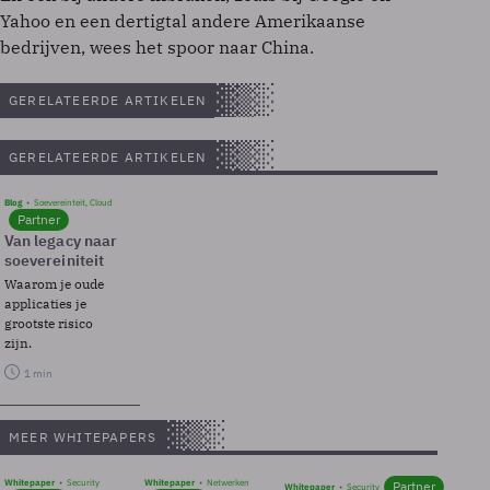
Yahoo en een dertigtal andere Amerikaanse
bedrijven, wees het spoor naar China.
GERELATEERDE ARTIKELEN
GERELATEERDE ARTIKELEN
Blog
Soevereinteit, Cloud
Partner
Van legacy naar
soevereiniteit
Waarom je oude
applicaties je
grootste risico
zijn.
1 min
MEER WHITEPAPERS
Whitepaper
Security
Whitepaper
Netwerken
Partner
Whitepaper
Security