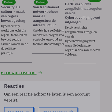
Partner
Partner
De 10 verplichte
Security als
Van traditioneel
zorgplichtmaatregelen
cultuur - maak
netwerkbeheer
van de
van regels
naar AI
Cyberbeveiligingswet
bewust gedrag
aangestuurde
uitgelegd
infrastructuur
Cybersecurity
De 10 verplichte
werkt pas echt als
Ontdek hoe self-driving
zorgplichtmaatregelen
regels, techniek en
netwerken zorgen voor
van de
bewust gedrag
controle, eenvoud en
Cyberbeveiligingswet
samenkomen in de
toekomstbestendigheid.
waar Nederlandse
dagelijkse
organisaties aan moeten
praktijk.
voldoen.
MEER WHITEPAPERS
Reacties
Om een reactie achter te laten is een account
vereist.
Inloggen
Word abonnee