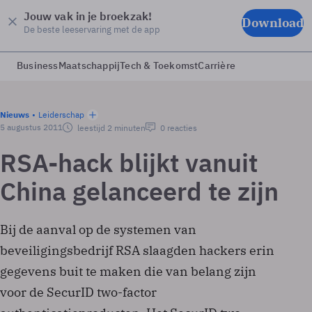
Jouw vak in je broekzak!
Download
De beste leeservaring met de app
Business
Maatschappij
Tech & Toekomst
Carrière
Nieuws
Leiderschap
5 augustus 2011
leestijd 2 minuten
0 reacties
RSA-hack blijkt vanuit
China gelanceerd te zijn
Bij de aanval op de systemen van
beveiligingsbedrijf RSA slaagden hackers erin
gegevens buit te maken die van belang zijn
voor de SecurID two-factor