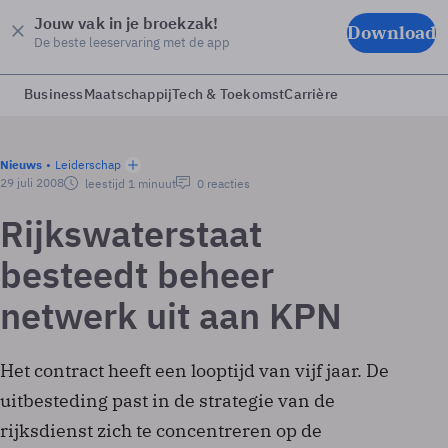
Jouw vak in je broekzak!
Download
De beste leeservaring met de app
Business
Maatschappij
Tech & Toekomst
Carrière
Nieuws
Leiderschap
29 juli 2008
leestijd 1 minuut
0 reacties
Rijkswaterstaat
besteedt beheer
netwerk uit aan KPN
Het contract heeft een looptijd van vijf jaar. De
uitbesteding past in de strategie van de
rijksdienst zich te concentreren op de