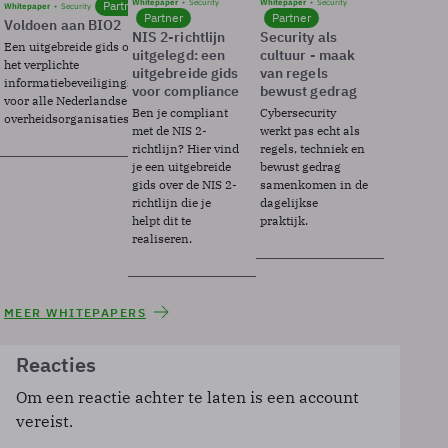
Whitepaper
Security
Whitepaper
Security
Partner
Whitepaper
Security
Partner
Partner
Voldoen aan BIO2
NIS 2-richtlijn
Security als
Een uitgebreide gids over BIO2,
uitgelegd: een
cultuur - maak
het verplichte
uitgebreide gids
van regels
informatiebeveiligingsframework
voor compliance
bewust gedrag
voor alle Nederlandse
Ben je compliant
Cybersecurity
overheidsorganisaties.
met de NIS 2-
werkt pas echt als
richtlijn? Hier vind
regels, techniek en
je een uitgebreide
bewust gedrag
gids over de NIS 2-
samenkomen in de
richtlijn die je
dagelijkse
helpt dit te
praktijk.
realiseren.
MEER WHITEPAPERS
Reacties
Om een reactie achter te laten is een account
vereist.