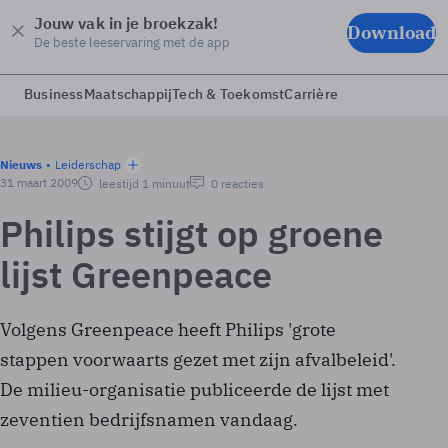
Jouw vak in je broekzak!
Download
De beste leeservaring met de app
Business
Maatschappij
Tech & Toekomst
Carrière
Nieuws
Leiderschap
31 maart 2009
leestijd 1 minuut
0 reacties
Philips stijgt op groene
lijst Greenpeace
Volgens Greenpeace heeft Philips 'grote
stappen voorwaarts gezet met zijn afvalbeleid'.
De milieu-organisatie publiceerde de lijst met
zeventien bedrijfsnamen vandaag.