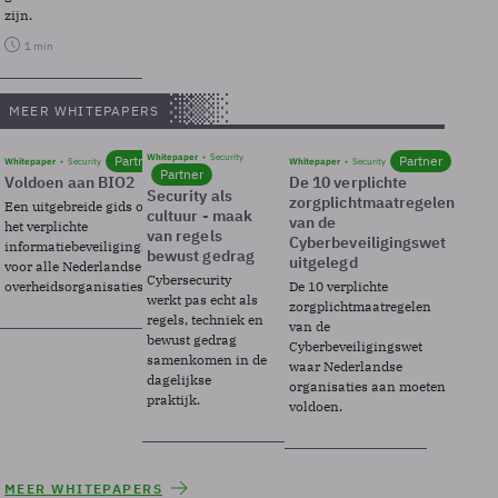
zijn.
1 min
MEER WHITEPAPERS
Whitepaper
Security
Partner
Partner
Whitepaper
Security
Whitepaper
Security
Partner
Voldoen aan BIO2
De 10 verplichte
Security als
zorgplichtmaatregelen
Een uitgebreide gids over BIO2,
cultuur - maak
van de
het verplichte
van regels
Cyberbeveiligingswet
informatiebeveiligingsframework
bewust gedrag
uitgelegd
voor alle Nederlandse
Cybersecurity
overheidsorganisaties.
De 10 verplichte
werkt pas echt als
zorgplichtmaatregelen
regels, techniek en
van de
bewust gedrag
Cyberbeveiligingswet
samenkomen in de
waar Nederlandse
dagelijkse
organisaties aan moeten
praktijk.
voldoen.
MEER WHITEPAPERS