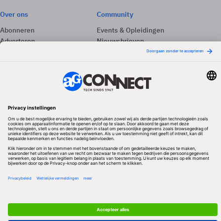
Over ons
Community
Abonneren
Events & Opleidingen
Adverteren
Nieuwsbrieven
Contact
Vacatures
Colofon
Whitepapers
Onze app
Privacyinstellingen
Volg ons
Redactionele partner
Algemene Voorwaarden & Copyrights
Privacy & Cookies