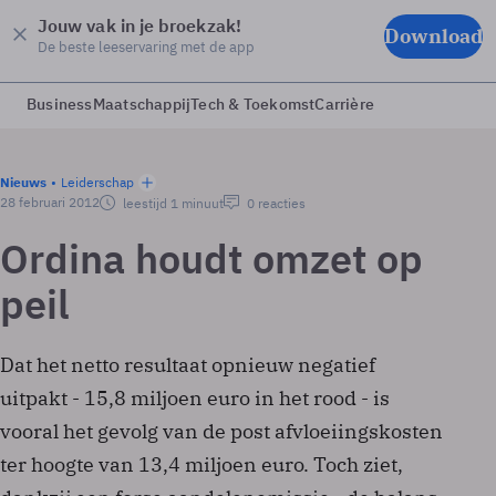
Jouw vak in je broekzak!
Download
De beste leeservaring met de app
Business
Maatschappij
Tech & Toekomst
Carrière
Nieuws
Leiderschap
28 februari 2012
leestijd 1 minuut
0 reacties
Ordina houdt omzet op
peil
Dat het netto resultaat opnieuw negatief
uitpakt - 15,8 miljoen euro in het rood - is
vooral het gevolg van de post afvloeiingskosten
ter hoogte van 13,4 miljoen euro. Toch ziet,