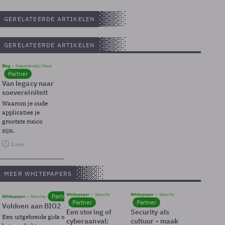
GERELATEERDE ARTIKELEN
GERELATEERDE ARTIKELEN
Blog
Soevereinteit, Cloud
Partner
Van legacy naar
soevereiniteit
Waarom je oude
applicaties je
grootste risico
zijn.
1 min
MEER WHITEPAPERS
Whitepaper
Security
Whitepaper
Security
Partner
Whitepaper
Security
Partner
Partner
Voldoen aan BIO2
Een storing of
Security als
Een uitgebreide gids over BIO2,
cyberaanval:
cultuur - maak