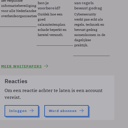
het verplichte
ben je
van regels
informatiebeveiligingsframework
voorbereid?
bewust gedrag
voor alle Nederlandse
Ontdek hoe een
Cybersecurity
overheidsorganisaties.
goed
werkt pas echt als
calamiteitenplan
regels, techniek en
schade beperkt en
bewust gedrag
herstel versnelt.
samenkomen in de
dagelijkse
praktijk.
MEER WHITEPAPERS
Reacties
Om een reactie achter te laten is een account
vereist.
Inloggen
Word abonnee