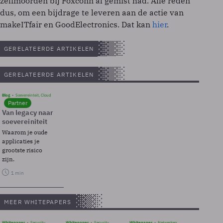
zelfmoorden bij Foxconn al gemist had. Alle reden
dus, om een bijdrage te leveren aan de actie van
makeITfair en GoodElectronics. Dat kan
hier
.
GERELATEERDE ARTIKELEN
GERELATEERDE ARTIKELEN
Blog
Soevereinteit, Cloud
Partner
Van legacy naar
soevereiniteit
Waarom je oude
applicaties je
grootste risico
zijn.
1 min
MEER WHITEPAPERS
Whitepaper
Security
Whitepaper
Security
Whitepaper
Netwerken