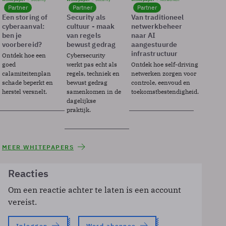
Partner
Partner
Partner
Een storing of
Security als
Van traditioneel
cyberaanval:
cultuur - maak
netwerkbeheer
ben je
van regels
naar AI
voorbereid?
bewust gedrag
aangestuurde
infrastructuur
Ontdek hoe een
Cybersecurity
goed
werkt pas echt als
Ontdek hoe self-driving
calamiteitenplan
regels, techniek en
netwerken zorgen voor
schade beperkt en
bewust gedrag
controle, eenvoud en
herstel versnelt.
samenkomen in de
toekomstbestendigheid.
dagelijkse
praktijk.
MEER WHITEPAPERS
Reacties
Om een reactie achter te laten is een account
vereist.
Inloggen
Word abonnee