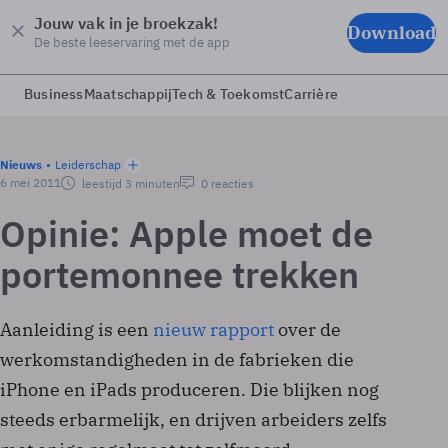
Jouw vak in je broekzak!
Download
De beste leeservaring met de app
Business
Maatschappij
Tech & Toekomst
Carrière
Nieuws
Leiderschap
6 mei 2011
leestijd 3 minuten
0 reacties
Opinie: Apple moet de
portemonnee trekken
Aanleiding is een
nieuw rapport
over de
werkomstandigheden in de fabrieken die
iPhone en iPads produceren. Die blijken nog
steeds erbarmelijk, en drijven arbeiders zelfs