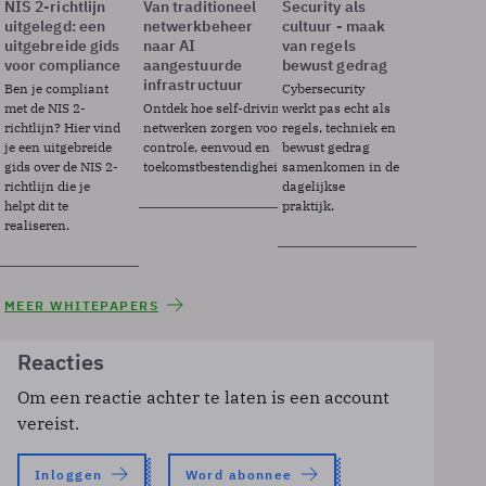
NIS 2-richtlijn
Van traditioneel
Security als
uitgelegd: een
netwerkbeheer
cultuur - maak
uitgebreide gids
naar AI
van regels
voor compliance
aangestuurde
bewust gedrag
infrastructuur
Ben je compliant
Cybersecurity
met de NIS 2-
Ontdek hoe self-driving
werkt pas echt als
richtlijn? Hier vind
netwerken zorgen voor
regels, techniek en
je een uitgebreide
controle, eenvoud en
bewust gedrag
gids over de NIS 2-
toekomstbestendigheid.
samenkomen in de
richtlijn die je
dagelijkse
helpt dit te
praktijk.
realiseren.
MEER WHITEPAPERS
Reacties
Om een reactie achter te laten is een account
vereist.
Inloggen
Word abonnee