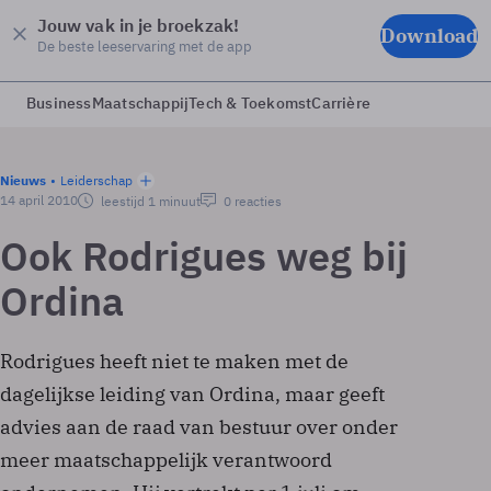
Jouw vak in je broekzak!
Download
De beste leeservaring met de app
Business
Maatschappij
Tech & Toekomst
Carrière
Nieuws
Leiderschap
14 april 2010
leestijd 1 minuut
0 reacties
Ook Rodrigues weg bij
Ordina
Rodrigues heeft niet te maken met de
dagelijkse leiding van Ordina, maar geeft
advies aan de raad van bestuur over onder
meer maatschappelijk verantwoord