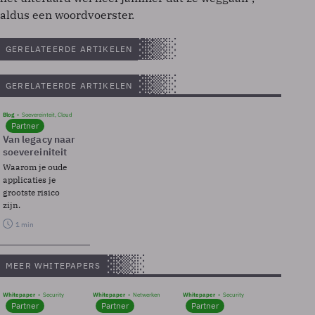
aldus een woordvoerster.
GERELATEERDE ARTIKELEN
GERELATEERDE ARTIKELEN
Blog
Soevereinteit, Cloud
Partner
Van legacy naar
soevereiniteit
Waarom je oude
applicaties je
grootste risico
zijn.
1 min
MEER WHITEPAPERS
Whitepaper
Security
Whitepaper
Netwerken
Whitepaper
Security
Partner
Partner
Partner