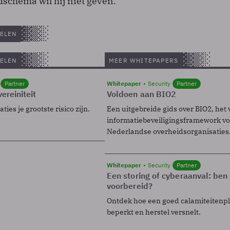
jdschema wil hij niet geven.
ELEN
ELEN
MEER WHITEPAPERS
Partner
Whitepaper
Security
Partner
ereiniteit
Voldoen aan BIO2
ies je grootste risico zijn.
Een uitgebreide gids over BIO2, het 
informatiebeveiligingsframework voo
Nederlandse overheidsorganisaties
Whitepaper
Security
Partner
Een storing of cyberaanval: ben 
voorbereid?
Ontdek hoe een goed calamiteitenp
beperkt en herstel versnelt.