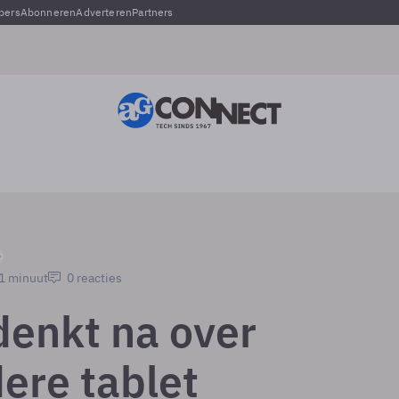
pers
Abonneren
Adverteren
Partners
 1 minuut
0 reacties
denkt na over
dere tablet