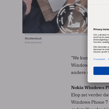
Shutterstock
© Shutterstock
"We kunnen gebrui
Windows-georiënte
andere software d
Nokia Windows Ph
Elop zei verder d
Windows Phone 7 v