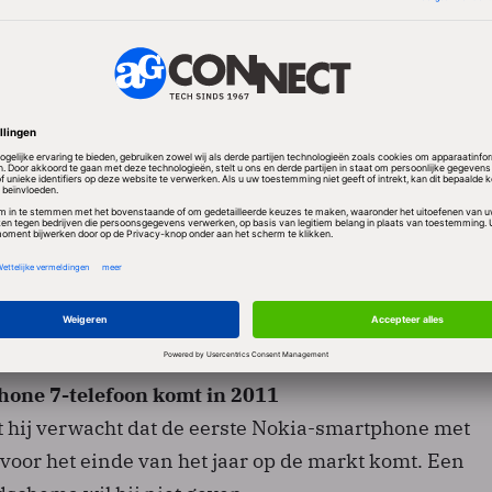
k maken van Microsoft-technologie en software en 
erde tablet bouwen, of we kunnen iets doen met de
ie we in huis hebben."
one 7-telefoon komt in 2011
at hij verwacht dat de eerste Nokia-smartphone met
oor het einde van het jaar op de markt komt. Een