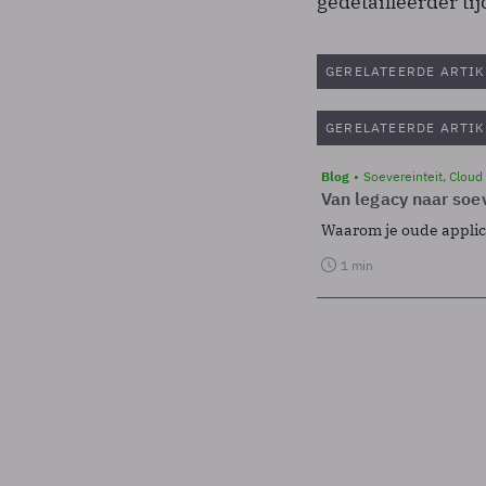
gedetailleerder ti
GERELATEERDE ARTIK
GERELATEERDE ARTIK
Blog
Soevereinteit, Cloud
Van legacy naar soev
Waarom je oude applicat
1 min