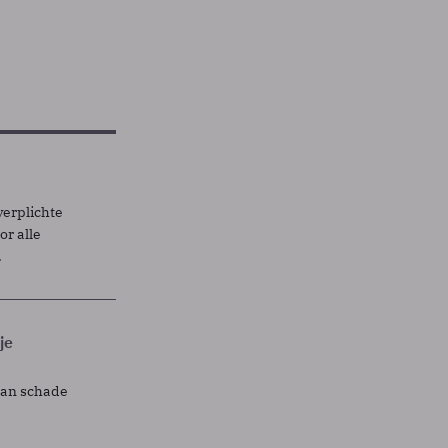
verplichte
r alle
.
je
lan schade