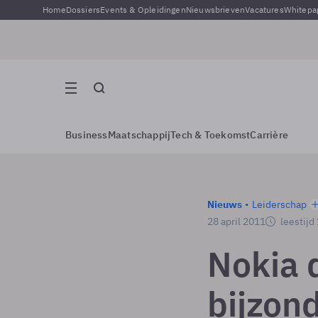
Home
Dossiers
Events & Opleidingen
Nieuwsbrieven
Vacatures
Whitepa
Business
Maatschappij
Tech & Toekomst
Carrière
Nieuws
Leiderschap
28 april 2011
leestijd
Nokia 
bijzon