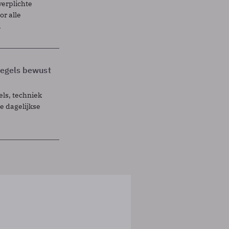
verplichte
r alle
.
 regels bewust
els, techniek
 dagelijkse