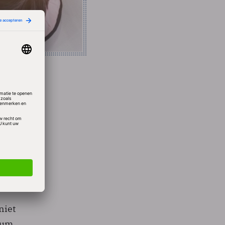
d van
n elke
niet
trum