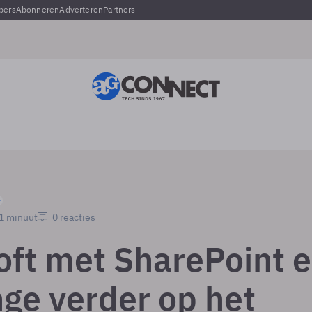
pers
Abonneren
Adverteren
Partners
 1 minuut
0 reacties
oft met SharePoint 
ge verder op het