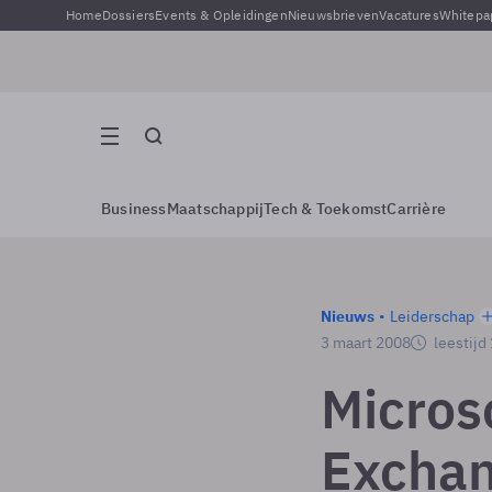
Home
Dossiers
Events & Opleidingen
Nieuwsbrieven
Vacatures
Whitepa
Business
Maatschappij
Tech & Toekomst
Carrière
Nieuws
Leiderschap
3 maart 2008
leestijd
Micros
Exchan