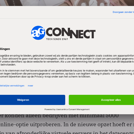
aten overigens geen kans onbenut om ter gelegenhei
conferenties de 'customer wins' ten koste van de
it te etaleren.
 de beschikbaarheid van het drietal Exchange Server,
 en Office Communications Server voor bedrijven va
er konden alleen bedrijven met minimaal 5000
line-optie uitproberen. In de nieuwe opzet hoeft er 
ijn van afzonderlijke virtuele servers in het datacen