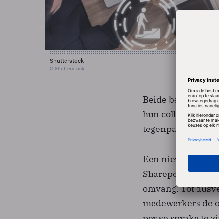
Shutterstock
© Shutterstock
Beide bedrijven l
hun collaboration-
tegenpartij breedu
Een nieuwe zet is
Sharepoint Server
omvang. Tot dusv
medewerkers de on
per se sprake te z