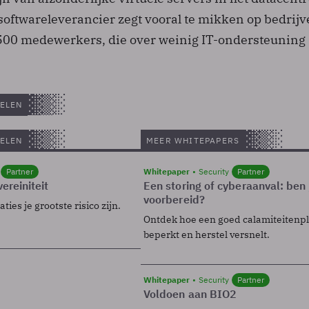
 softwareleverancier zegt vooral te mikken op bedrij
500 medewerkers, die over weinig IT-ondersteuning
ELEN
ELEN
MEER WHITEPAPERS
Partner
Whitepaper
Security
Partner
ereiniteit
Een storing of cyberaanval: ben 
voorbereid?
ies je grootste risico zijn.
Ontdek hoe een goed calamiteitenp
beperkt en herstel versnelt.
Whitepaper
Security
Partner
Voldoen aan BIO2