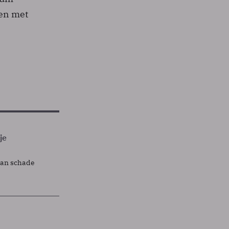
ven met
je
lan schade