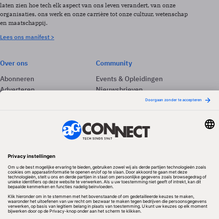
laten zien hoe tech elk aspect van ons leven verandert, van onze
organisaties, ons werk en onze carrière tot onze cultuur, wetenschap
en maatschappij.
Lees ons manifest >
Over ons
Community
Abonneren
Events & Opleidingen
Adverteren
Nieuwsbrieven
Contact
Vacatures
Colofon
Whitepapers
Onze app
Privacyinstellingen
Volg ons
Redactionele partner