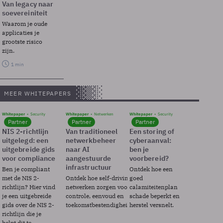
Van legacy naar
soevereiniteit
Waarom je oude
applicaties je
grootste risico
zijn.
1 min
MEER WHITEPAPERS
Whitepaper
Security
Whitepaper
Netwerken
Whitepaper
Security
Partner
Partner
Partner
NIS 2-richtlijn
Van traditioneel
Een storing of
uitgelegd: een
netwerkbeheer
cyberaanval:
uitgebreide gids
naar AI
ben je
voor compliance
aangestuurde
voorbereid?
infrastructuur
Ben je compliant
Ontdek hoe een
met de NIS 2-
Ontdek hoe self-driving
goed
richtlijn? Hier vind
netwerken zorgen voor
calamiteitenplan
je een uitgebreide
controle, eenvoud en
schade beperkt en
gids over de NIS 2-
toekomstbestendigheid.
herstel versnelt.
richtlijn die je
helpt dit te