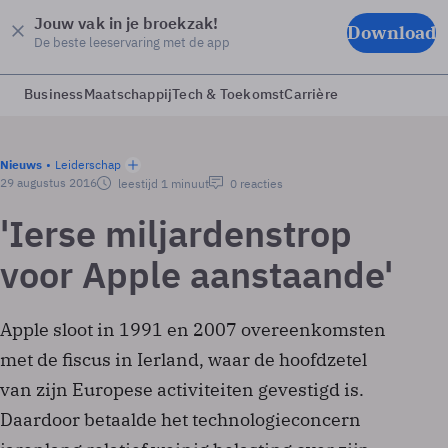
Jouw vak in je broekzak!
Download
De beste leeservaring met de app
Business
Maatschappij
Tech & Toekomst
Carrière
Nieuws
Leiderschap
29 augustus 2016
leestijd 1 minuut
0 reacties
'Ierse miljardenstrop
voor Apple aanstaande'
Apple sloot in 1991 en 2007 overeenkomsten
met de fiscus in Ierland, waar de hoofdzetel
van zijn Europese activiteiten gevestigd is.
Daardoor betaalde het technologieconcern