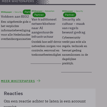
MEER WHITEPAPERS
Whitepaper
Netwerken
Whitepaper
Security
Partner
Whitepaper
Security
Partner
Partner
Voldoen aan BIO2
Van traditioneel
Security als
Een uitgebreide gids over BIO2,
netwerkbeheer
cultuur - maak
het verplichte
naar AI
van regels
informatiebeveiligingsframework
aangestuurde
bewust gedrag
voor alle Nederlandse
infrastructuur
Cybersecurity
overheidsorganisaties.
Ontdek hoe self-driving
werkt pas echt als
netwerken zorgen voor
regels, techniek en
controle, eenvoud en
bewust gedrag
toekomstbestendigheid.
samenkomen in de
dagelijkse
praktijk.
MEER WHITEPAPERS
Reacties
Om een reactie achter te laten is een account
vereist.