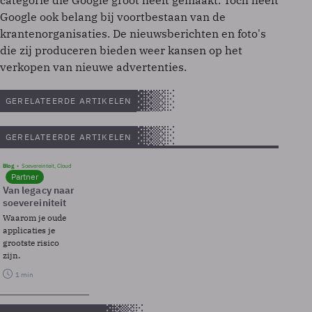
categorie die Google groot heeft gemaakt. Toch heeft
Google ook belang bij voortbestaan van de
krantenorganisaties. De nieuwsberichten en foto's
die zij produceren bieden weer kansen op het
verkopen van nieuwe advertenties.
GERELATEERDE ARTIKELEN
GERELATEERDE ARTIKELEN
Blog
Soevereinteit, Cloud
Partner
Van legacy naar
soevereiniteit
Waarom je oude
applicaties je
grootste risico
zijn.
1 min