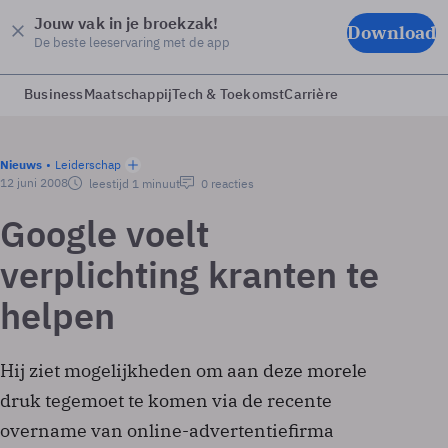
Jouw vak in je broekzak!
Download
De beste leeservaring met de app
Business
Maatschappij
Tech & Toekomst
Carrière
Nieuws
Leiderschap
12 juni 2008
leestijd 1 minuut
0 reacties
Google voelt
verplichting kranten te
helpen
Hij ziet mogelijkheden om aan deze morele
druk tegemoet te komen via de recente
overname van online-advertentiefirma