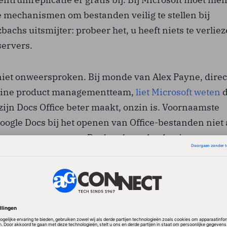
e mechanismen om bestanden veilig te stellen bij
bachs uitsmijter: probeer het, u heeft niets te verlie
servers.
 niet onweersproken. Bij monde van Alex Payne, dire
nline product managementteam,
liet Microsoft weten
d
zijn Docs Office beter maakt, onzin is. Voornaamste
oogle Docs bij het openen van Office-bestanden niet 
 meeconverteert. Dat betekent dat de niet
standsinformatie verloren gaat wanneer men dat b
e Docs, ook wanneer men het weer als Office-docume
 kunnen afbeeldingen, grafieken, watermerken en
n gaan of onherstelbaar vervormd raken, stelt Payne.