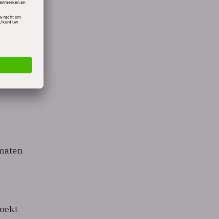
g voor
 Zelfs
is
oor wie
or de
rmaten
boekt