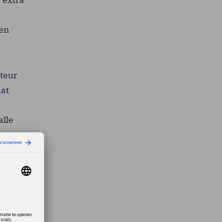
zen
cteur
at
alle
estand
nt