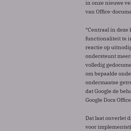
in onze nieuwe ver
van Office-documen
“Centraal in deze 
functionaliteit te
reactie op uitnod
ondersteunt meerd
volledig gedocume
om bepaalde onder
ondermaatse getr
dat Google de beho
Google Docs Offic
Dat laat onverlet 
voor implementati