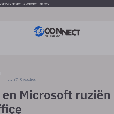
pers
Abonneren
Adverteren
Partners
3 minuten
0 reacties
 en Microsoft ruziën
fice