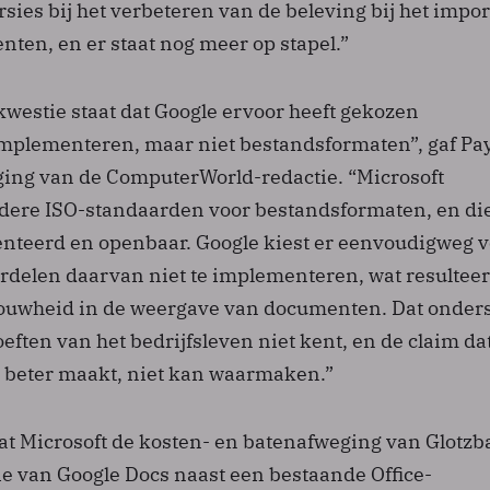
sies bij het verbeteren van de beleving bij het impo
ten, en er staat nog meer op stapel.”
kwestie staat dat Google ervoor heeft gekozen
 implementeren, maar niet bestandsformaten”, gaf Pa
iging van de ComputerWorld-redactie. “Microsoft
ere ISO-standaarden voor bestandsformaten, en die
nteerd en openbaar. Google kiest er eenvoudigweg v
delen daarvan niet te implementeren, wat resulteer
ouwheid in de weergave van documenten. Dat onders
eften van het bedrijfsleven niet kent, en de claim da
e beter maakt, niet kan waarmaken.”
dat Microsoft de kosten- en batenafweging van Glotzb
e van Google Docs naast een bestaande Office-