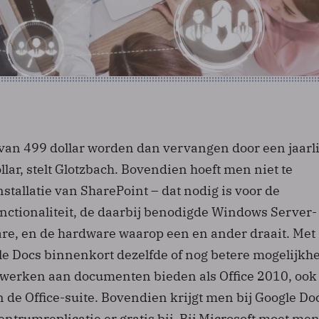
 van 499 dollar worden dan vervangen door een jaarl
llar, stelt Glotzbach. Bovendien hoeft men niet te
nstallatie van SharePoint – dat nodig is voor de
tionaliteit, de daarbij benodigde Windows Server-
re, en de hardware waarop een en ander draait. Met
le Docs binnenkort dezelfde of nog betere mogelijkh
jd werken aan documenten bieden als Office 2010, ook
 de Office-suite. Bovendien krijgt men bij Google Do
ntrumreplicatie er gratis bij. Bij Microsoft moet men