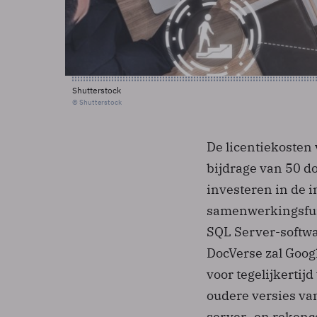
Shutterstock
© Shutterstock
De licentiekosten
bijdrage van 50 do
investeren in de i
samenwerkingsfunc
SQL Server-softwa
DocVerse zal Goog
voor tegelijkerti
oudere versies van
server- en rekence