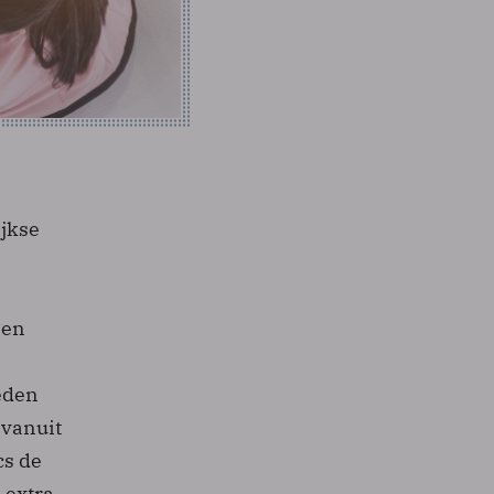
ijkse
 en
eden
 vanuit
cs de
 extra