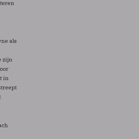
rteren
yne als
 zijn
oor
t in
treept
t
ach