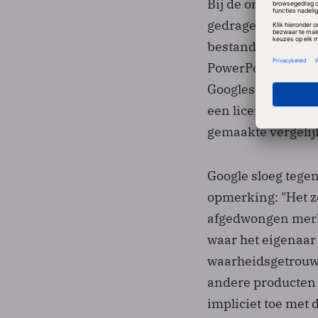
Bij de ontwikkelin
gedragen dat derg
bestandskenmerken
PowerPoint onzich
Googles suggestie 
een licentie heeft
gemaakte vergelijk
Google sloeg tege
opmerking: "Het z
afgedwongen merke
waar het eigenaar 
waarheidsgetrouw
andere producten t
impliciet toe met