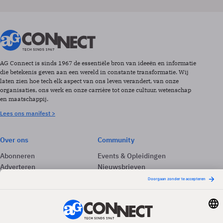
AG Connect is sinds 1967 de essentiële bron van ideeën en informatie
die betekenis geven aan een wereld in constante transformatie. Wij
laten zien hoe tech elk aspect van ons leven verandert, van onze
organisaties, ons werk en onze carrière tot onze cultuur, wetenschap
en maatschappij.
Lees ons manifest >
Over ons
Community
Abonneren
Events & Opleidingen
Adverteren
Nieuwsbrieven
Contact
Vacatures
Colofon
Whitepapers
Onze app
Privacyinstellingen