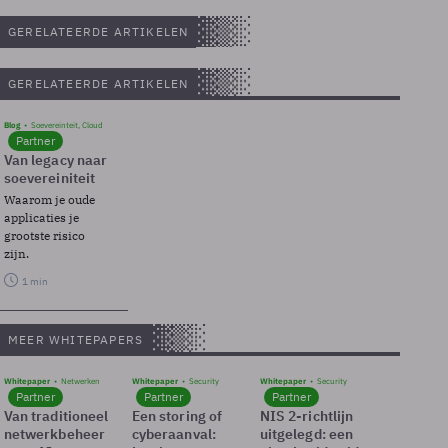
GERELATEERDE ARTIKELEN
GERELATEERDE ARTIKELEN
Blog
Soevereinteit, Cloud
Partner
Van legacy naar
soevereiniteit
Waarom je oude
applicaties je
grootste risico
zijn.
1 min
MEER WHITEPAPERS
Whitepaper
Netwerken
Whitepaper
Security
Whitepaper
Security
Partner
Partner
Partner
Van traditioneel
Een storing of
NIS 2-richtlijn
netwerkbeheer
cyberaanval:
uitgelegd: een