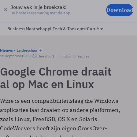
Jouw vak in je broekzak!
Download
De beste leeservaring met de app
Business
Maatschappij
Tech & Toekomst
Carrière
Nieuws
Leiderschap
17 september 2008
leestijd 1 minuut
0 reacties
Google Chrome draait
al op Mac en Linux
Wine is een compatibiliteitslaag die Windows-
applicaties laat draaien op andere platformen,
zoals Linux, FreeBSD, OS X en Solaris.
CodeWeavers heeft zijn eigen CrossOver-