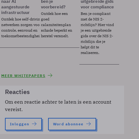
naar AI
ben je
uitgebreide gids
aangestuurde
voorbereid?
voor compliance
infrastructuur
Ontdek hoe een
Ben je compliant
Ontdek hoe self-driving
goed
met de NIS 2-
netwerken zorgen voor
calamiteitenplan
richtlijn? Hier vind
controle, eenvoud en
schade beperkt en
je een uitgebreide
toekomstbestendigheid.
herstel versnelt.
gids over de NIS 2-
richtlijn die je
helpt dit te
realiseren.
MEER WHITEPAPERS
Reacties
Om een reactie achter te laten is een account
vereist.
Inloggen
Word abonnee