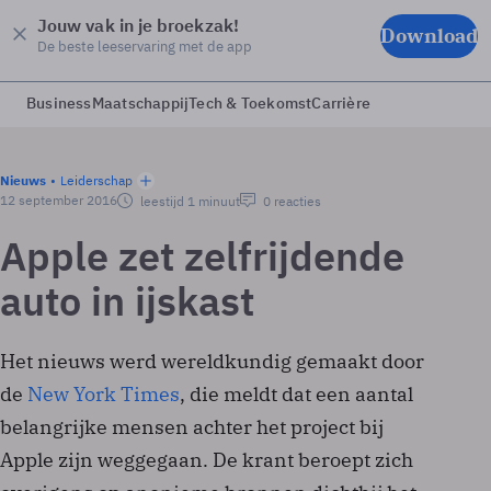
Jouw vak in je broekzak!
Download
De beste leeservaring met de app
Business
Maatschappij
Tech & Toekomst
Carrière
Nieuws
Leiderschap
12 september 2016
leestijd 1 minuut
0 reacties
Apple zet zelfrijdende
auto in ijskast
Het nieuws werd wereldkundig gemaakt door
de
New York Times
, die meldt dat een aantal
belangrijke mensen achter het project bij
Apple zijn weggegaan. De krant beroept zich