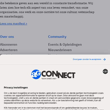
die betekenis geven aan een wereld in constante transformatie. Wij
laten zien hoe tech elk aspect van ons leven verandert, van onze
organisaties, ons werk en onze carrière tot onze cultuur, wetenschap
en maatschappij.
Lees ons manifest >
Over ons
Community
Abonneren
Events & Opleidingen
Adverteren
Nieuwsbrieven
Contact
Vacatures
Colofon
Whitepapers
Onze app
Privacyinstellingen
Volg ons
Redactionele partner