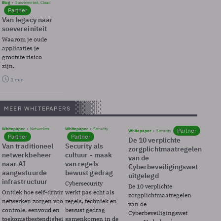
Blog
Soevereinteit, Cloud
Partner
Van legacy naar
soevereiniteit
Waarom je oude
applicaties je
grootste risico
zijn.
1 min
MEER WHITEPAPERS
Whitepaper
Netwerken
Whitepaper
Security
Partner
Whitepaper
Security
Partner
Partner
De 10 verplichte
Van traditioneel
Security als
zorgplichtmaatregelen
netwerkbeheer
cultuur - maak
van de
naar AI
van regels
Cyberbeveiligingswet
aangestuurde
bewust gedrag
uitgelegd
infrastructuur
Cybersecurity
De 10 verplichte
Ontdek hoe self-driving
werkt pas echt als
zorgplichtmaatregelen
netwerken zorgen voor
regels, techniek en
van de
controle, eenvoud en
bewust gedrag
Cyberbeveiligingswet
toekomstbestendigheid.
samenkomen in de