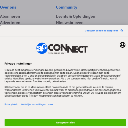
Over ons
Community
Abonneren
Events & Opleidingen
Adverteren
Nieuwsbrieven
Contact
Vacatures
Colofon
Whitepapers
Onze app
Privacyinstellingen
Volg ons
Redactionele partner
Algemene Voorwaarden & Copyrights
Privacy & Cookies