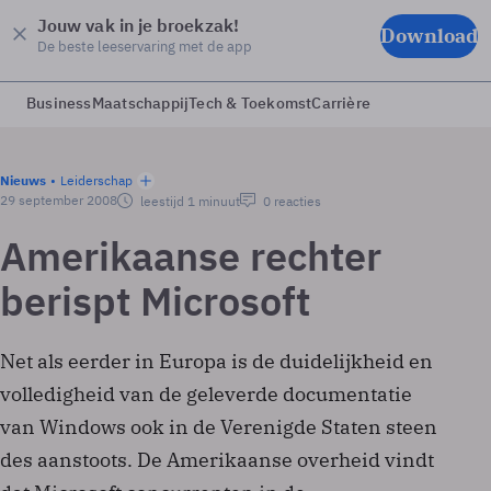
Jouw vak in je broekzak!
Download
De beste leeservaring met de app
Business
Maatschappij
Tech & Toekomst
Carrière
Nieuws
Leiderschap
29 september 2008
leestijd 1 minuut
0 reacties
Amerikaanse rechter
berispt Microsoft
Net als eerder in Europa is de duidelijkheid en
volledigheid van de geleverde documentatie
van Windows ook in de Verenigde Staten steen
des aanstoots. De Amerikaanse overheid vindt