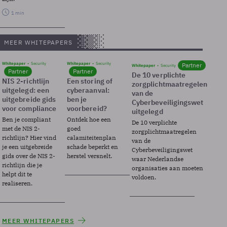
1 min
MEER WHITEPAPERS
Whitepaper
Security
Whitepaper
Security
Partner
Whitepaper
Security
Partner
Partner
De 10 verplichte
NIS 2-richtlijn
Een storing of
zorgplichtmaatregelen
uitgelegd: een
cyberaanval:
van de
uitgebreide gids
ben je
Cyberbeveiligingswet
voor compliance
voorbereid?
uitgelegd
Ben je compliant
Ontdek hoe een
De 10 verplichte
met de NIS 2-
goed
zorgplichtmaatregelen
richtlijn? Hier vind
calamiteitenplan
van de
je een uitgebreide
schade beperkt en
Cyberbeveiligingswet
gids over de NIS 2-
herstel versnelt.
waar Nederlandse
richtlijn die je
organisaties aan moeten
helpt dit te
voldoen.
realiseren.
MEER WHITEPAPERS