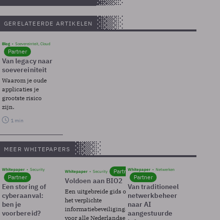
GERELATEERDE ARTIKELEN
Blog
Soevereinteit, Cloud
Partner
Van legacy naar
soevereiniteit
Waarom je oude
applicaties je
grootste risico
zijn.
1 min
MEER WHITEPAPERS
Whitepaper
Security
Whitepaper
Netwerken
Partner
Whitepaper
Security
Partner
Partner
Voldoen aan BIO2
Een storing of
Van traditioneel
Een uitgebreide gids over BIO2,
cyberaanval:
netwerkbeheer
het verplichte
ben je
naar AI
informatiebeveiligingsframework
voorbereid?
aangestuurde
voor alle Nederlandse