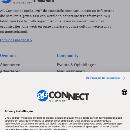
AG Connect is sinds 1967 de essentiële bron van ideeën en informatie
die betekenis geven aan een wereld in constante transformatie. Wij
laten zien hoe tech elk aspect van ons leven verandert, van onze
organisaties, ons werk en onze carrière tot onze cultuur, wetenschap
en maatschappij.
Lees ons manifest >
Over ons
Community
Abonneren
Events & Opleidingen
Adverteren
Nieuwsbrieven
Contact
Vacatures
Colofon
Whitepapers
Onze app
Privacyinstellingen
Volg ons