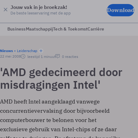
Jouw vak in je broekzak!
Download
De beste leeservaring met de app
Business
Maatschappij
Tech & Toekomst
Carrière
Nieuws
Leiderschap
22 mei 2008
leestijd 1 minuut
0 reacties
'AMD gedecimeerd door
misdragingen Intel'
AMD heeft Intel aangeklaagd vanwege
concurrentievervalsing door bijvoorbeeld
computerbouwer te belonen voor het
exclusieve gebruik van Intel-chips of ze daar