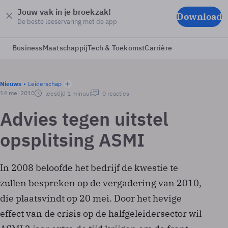
Jouw vak in je broekzak!
Download
De beste leeservaring met de app
Business
Maatschappij
Tech & Toekomst
Carrière
Nieuws
Leiderschap
14 mei 2010
leestijd 1 minuut
0 reacties
Advies tegen uitstel
opsplitsing ASMI
In 2008 beloofde het bedrijf de kwestie te
zullen bespreken op de vergadering van 2010,
die plaatsvindt op 20 mei. Door het hevige
effect van de crisis op de halfgeleidersector wil