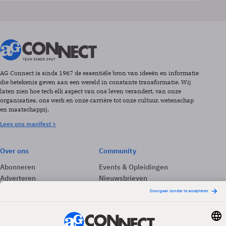
AG Connect is sinds 1967 de essentiële bron van ideeën en informatie
die betekenis geven aan een wereld in constante transformatie. Wij
laten zien hoe tech elk aspect van ons leven verandert, van onze
organisaties, ons werk en onze carrière tot onze cultuur, wetenschap
en maatschappij.
Lees ons manifest >
Over ons
Community
Abonneren
Events & Opleidingen
Adverteren
Nieuwsbrieven
Contact
Vacatures
Colofon
Whitepapers
Onze app
Privacyinstellingen