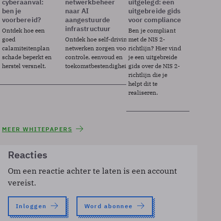
cyberaanval:
netwerkbeheer
uitgelegd: een
ben je
naar AI
uitgebreide gids
voorbereid?
aangestuurde
voor compliance
infrastructuur
Ontdek hoe een
Ben je compliant
goed
Ontdek hoe self-driving
met de NIS 2-
calamiteitenplan
netwerken zorgen voor
richtlijn? Hier vind
schade beperkt en
controle, eenvoud en
je een uitgebreide
herstel versnelt.
toekomstbestendigheid.
gids over de NIS 2-
richtlijn die je
helpt dit te
realiseren.
MEER WHITEPAPERS
Reacties
Om een reactie achter te laten is een account
vereist.
Inloggen
Word abonnee