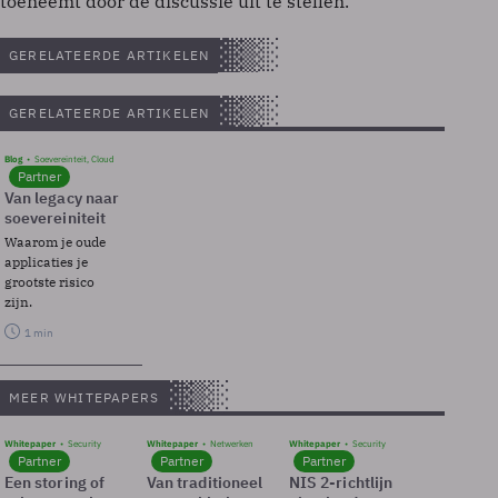
toeneemt door de discussie uit te stellen."
GERELATEERDE ARTIKELEN
GERELATEERDE ARTIKELEN
Blog
Soevereinteit, Cloud
Partner
Van legacy naar
soevereiniteit
Waarom je oude
applicaties je
grootste risico
zijn.
1 min
MEER WHITEPAPERS
Whitepaper
Security
Whitepaper
Netwerken
Whitepaper
Security
Partner
Partner
Partner
Een storing of
Van traditioneel
NIS 2-richtlijn