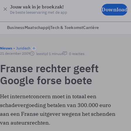
Jouw vak in je broekzak!
Download
De beste leeservaring met de app
Business
Maatschappij
Tech & Toekomst
Carrière
Nieuws
Juridisch
21 december 2009
leestijd 1 minuut
0 reacties
Franse rechter geeft
Google forse boete
Het internetconcern moet in totaal een
schadevergoeding betalen van 300.000 euro
aan een Franse uitgever wegens het schenden
van auteursrechten.