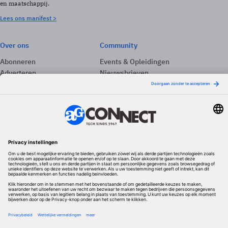
en maatschappij.
Lees ons manifest >
Over ons
Community
Abonneren
Events & Opleidingen
Adverteren
Nieuwsbrieven
Contact
Vacatures
Colofon
Whitepapers
Onze app
Privacyinstellingen
Volg ons
Redactionele partner