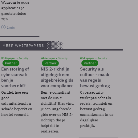
Waarom je oude
applicaties je
grootste risico
zijn.
1 min
MEER WHITEPAPERS
Whitepaper
Security
Whitepaper
Security
Whitepaper
Security
Partner
Partner
Partner
Een storing of
NIS 2-richtlijn
Security als
cyberaanval:
uitgelegd: een
cultuur - maak
ben je
uitgebreide gids
van regels
voorbereid?
voor compliance
bewust gedrag
Ontdek hoe een
Ben je compliant
Cybersecurity
goed
met de NIS 2-
werkt pas echt als
calamiteitenplan
richtlijn? Hier vind
regels, techniek en
schade beperkt en
je een uitgebreide
bewust gedrag
herstel versnelt.
gids over de NIS 2-
samenkomen in de
richtlijn die je
dagelijkse
helpt dit te
praktijk.
realiseren.