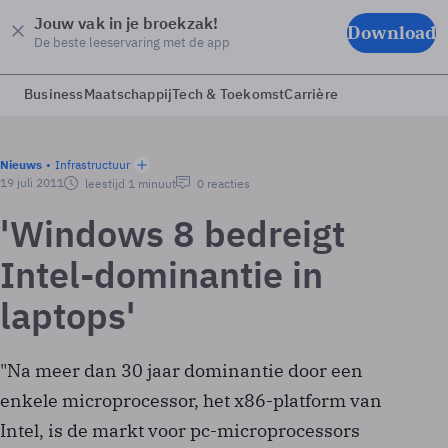
Jouw vak in je broekzak!
Download
De beste leeservaring met de app
Business
Maatschappij
Tech & Toekomst
Carrière
Nieuws
Infrastructuur
19 juli 2011
leestijd 1 minuut
0 reacties
'Windows 8 bedreigt
Intel-dominantie in
laptops'
"Na meer dan 30 jaar dominantie door een
enkele microprocessor, het x86-platform van
Intel, is de markt voor pc-microprocessors