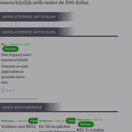
waarschijnlijk zelfs onder de 500 dollar.
GERELATEERDE ARTIKELEN
GERELATEERDE ARTIKELEN
Blog
Soevereinteit, Cloud
Partner
Van legacy naar
soevereiniteit
Waarom je oude
applicaties je
grootste risico
zijn.
1 min
MEER WHITEPAPERS
Whitepaper
Security
Partner
Partner
Whitepaper
Security
Whitepaper
Security
Partner
Voldoen aan BIO2
De 10 verplichte
NIS 2-richtlijn
zorgplichtmaatregelen