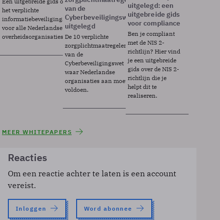
Een uitgebreide gids over BIO2,
uitgelegd: een
van de
het verplichte
uitgebreide gids
Cyberbeveiligingswet
informatiebeveiligingsframework
voor compliance
uitgelegd
voor alle Nederlandse
Ben je compliant
overheidsorganisaties.
De 10 verplichte
met de NIS 2-
zorgplichtmaatregelen
richtlijn? Hier vind
van de
je een uitgebreide
Cyberbeveiligingswet
gids over de NIS 2-
waar Nederlandse
richtlijn die je
organisaties aan moeten
helpt dit te
voldoen.
realiseren.
MEER WHITEPAPERS
Reacties
Om een reactie achter te laten is een account
vereist.
Inloggen
Word abonnee