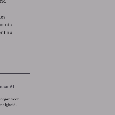
rk.
hun
points
ent nu
 naar AI
zorgen voor
endigheid.