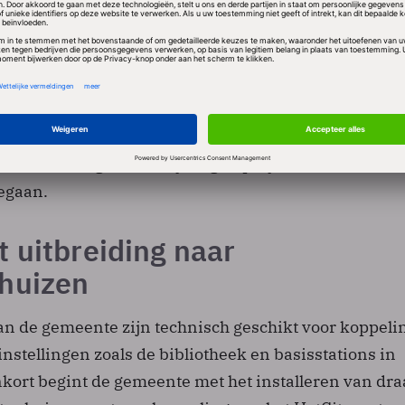
p de mobiele netwerken voldoende capaciteit overblij
at zou efficiënter zijn dan gsm-masten bij te plaatse
nnen zijn afgekeken van Luxemburg, dat in samenwe
f Telindus en HotCity Luxemburg al eerder een wifi-
erold. Tilburg is voor zijn eigen project met dezelfde
gegaan.
 uitbreiding naar
huizen
an de gemeente zijn technisch geschikt voor koppeli
nstellingen zoals de bibliotheek en basisstations in
ort begint de gemeente met het installeren van dra