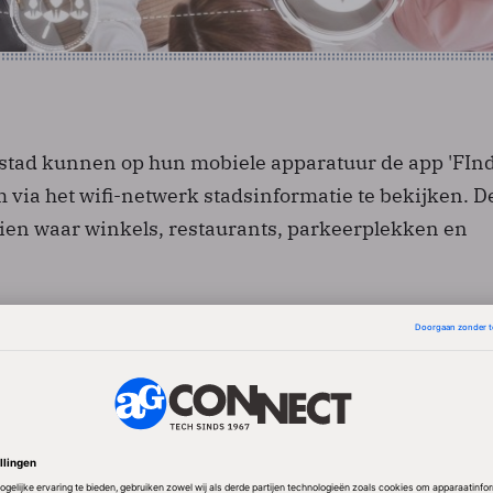
stad kunnen op hun mobiele apparatuur de app 'FInd
om via het wifi-netwerk stadsinformatie te bekijken. D
 zien waar winkels, restaurants, parkeerplekken en
et ook sociale veiligheid
als tweede doel vergroting van de sociale veiligheid 
 zoals het carnaval en de kermis. Dataverkeer van 
 moet dan niet via de telecomnetwerken maar via wif