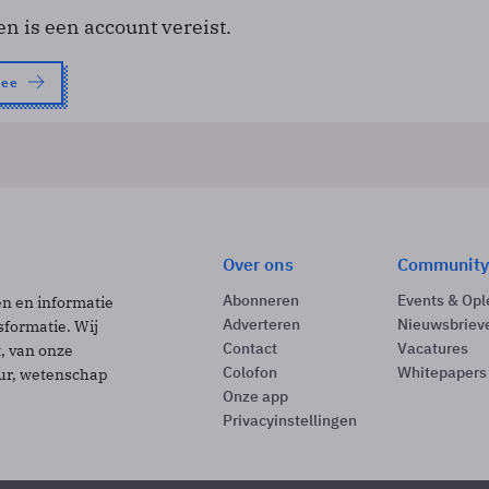
en is een account vereist.
nee
Over ons
Community
Abonneren
Events & Opl
ën en informatie
Adverteren
Nieuwsbriev
sformatie. Wij
Contact
Vacatures
t, van onze
Colofon
Whitepapers
uur, wetenschap
Onze app
Privacyinstellingen