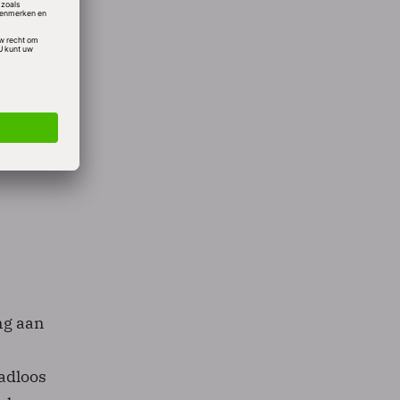
ft voor
n.
rking
ng aan
adloos