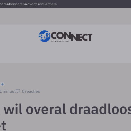
pers
Abonneren
Adverteren
Partners
 1 minuut
0 reacties
 wil overal draadloo
t