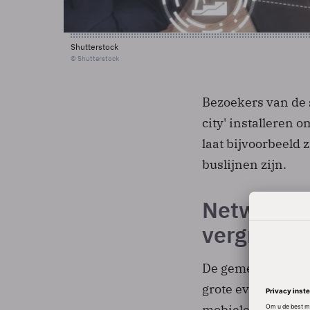
Shutterstock
© Shutterstock
Bezoekers van de 
city' installeren 
laat bijvoorbeeld
buslijnen zijn.
Netwerk mo
vergroten
De gemeente heeft 
grote evenementen
mobiele telefoons