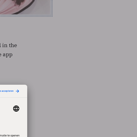
 in the
e app
bij
en naar
i