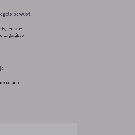
 regels bewust
els, techniek
 dagelijkse
je
lan schade