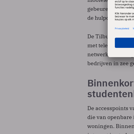
gebeuren, zodat o
de hulpdiensten. D
De Tilburgse pla
met telecombedrij
netwerk heeft uitg
bedrijven in zee 
Binnenkort
studenten
De accesspoints v
die van openbare i
woningen. Binnenk