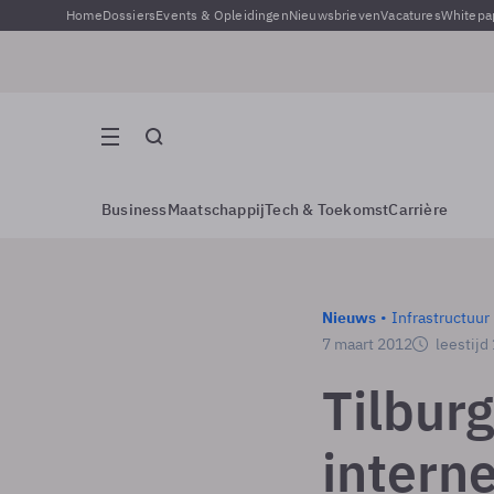
Home
Dossiers
Events & Opleidingen
Nieuwsbrieven
Vacatures
Whitepa
Business
Maatschappij
Tech & Toekomst
Carrière
Nieuws
Infrastructuur
7 maart 2012
leestijd
Tilburg
interne