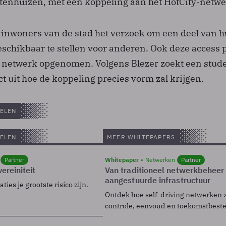
ntenhuizen, met een koppeling aan het HotCity-netwe
 inwoners van de stad het verzoek om een deel van 
eschikbaar te stellen voor anderen. Ook deze access 
 netwerk opgenomen. Volgens Blezer zoekt een stud
ct uit hoe de koppeling precies vorm zal krijgen.
ELEN
ELEN
MEER WHITEPAPERS
Partner
Whitepaper
Netwerken
Partner
ereiniteit
Van traditioneel netwerkbeheer
aangestuurde infrastructuur
ies je grootste risico zijn.
Ontdek hoe self-driving netwerken 
controle, eenvoud en toekomstbest