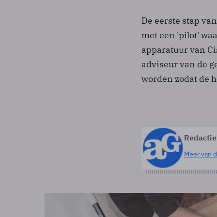
De eerste stap van
met een 'pilot' wa
apparatuur van Cis
adviseur van de g
worden zodat de h
Redactie
Meer van d