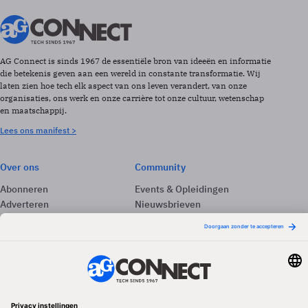
AG Connect is sinds 1967 de essentiële bron van ideeën en informatie
die betekenis geven aan een wereld in constante transformatie. Wij
laten zien hoe tech elk aspect van ons leven verandert, van onze
organisaties, ons werk en onze carrière tot onze cultuur, wetenschap
en maatschappij.
Lees ons manifest >
Over ons
Community
Abonneren
Events & Opleidingen
Adverteren
Nieuwsbrieven
Contact
Vacatures
Colofon
Whitepapers
Onze app
Privacyinstellingen
Volg ons