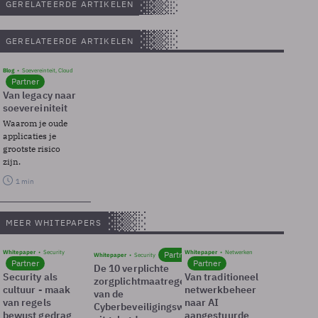
GERELATEERDE ARTIKELEN
GERELATEERDE ARTIKELEN
Blog
Soevereinteit, Cloud
Partner
Van legacy naar
soevereiniteit
Waarom je oude
applicaties je
grootste risico
zijn.
1 min
MEER WHITEPAPERS
Whitepaper
Security
Whitepaper
Netwerken
Partner
Whitepaper
Security
Partner
Partner
De 10 verplichte
Security als
Van traditioneel
zorgplichtmaatregelen
cultuur - maak
netwerkbeheer
van de
van regels
naar AI
Cyberbeveiligingswet
bewust gedrag
aangestuurde