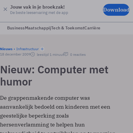
Jouw vak in je broekzak!
Download
De beste leeservaring met de app
Business
Maatschappij
Tech & Toekomst
Carrière
Nieuws
Infrastructuur
18 december 2009
leestijd 1 minuut
0 reacties
Nieuw: Computer met
humor
De grappenmakende computer was
aanvankelijk bedoeld om kinderen met een
geestelijke beperking zoals
hersenverlamming te helpen hun