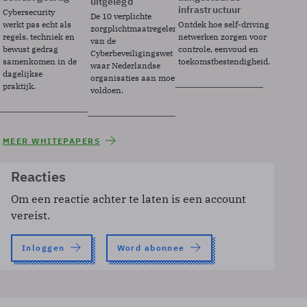
uitgelegd
infrastructuur
Cybersecurity
De 10 verplichte
werkt pas echt als
Ontdek hoe self-driving
zorgplichtmaatregelen
regels, techniek en
netwerken zorgen voor
van de
bewust gedrag
controle, eenvoud en
Cyberbeveiligingswet
samenkomen in de
toekomstbestendigheid.
waar Nederlandse
dagelijkse
organisaties aan moeten
praktijk.
voldoen.
MEER WHITEPAPERS
Reacties
Om een reactie achter te laten is een account
vereist.
Inloggen
Word abonnee