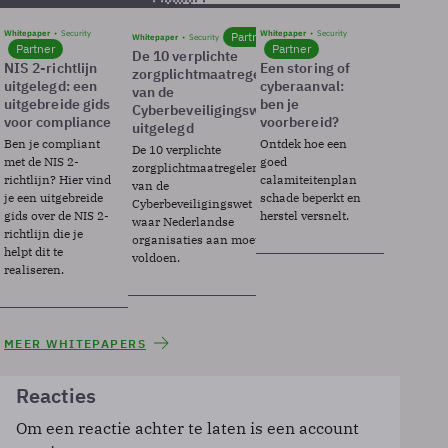
Whitepaper
Security
Whitepaper
Security
Partner
Whitepaper
Security
Partner
Partner
De 10 verplichte
NIS 2-richtlijn
Een storing of
zorgplichtmaatregelen
uitgelegd: een
cyberaanval:
van de
uitgebreide gids
ben je
Cyberbeveiligingswet
voor compliance
voorbereid?
uitgelegd
Ben je compliant
Ontdek hoe een
De 10 verplichte
met de NIS 2-
goed
zorgplichtmaatregelen
richtlijn? Hier vind
calamiteitenplan
van de
je een uitgebreide
schade beperkt en
Cyberbeveiligingswet
gids over de NIS 2-
herstel versnelt.
waar Nederlandse
richtlijn die je
organisaties aan moeten
helpt dit te
voldoen.
realiseren.
MEER WHITEPAPERS
Reacties
Om een reactie achter te laten is een account