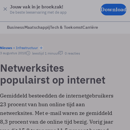
Jouw vak in je broekzak!
Download
De beste leeservaring met de app
Business
Maatschappij
Tech & Toekomst
Carrière
Nieuws
Infrastructuur
3 augustus 2010
leestijd 1 minuut
0 reacties
Netwerksites
populairst op internet
Gemiddeld besteedden de internetgebruikers
23 procent van hun online tijd aan
netwerksites. Met e-mail waren ze gemiddeld
8,3 procent van de online tijd bezig. Vorig jaar