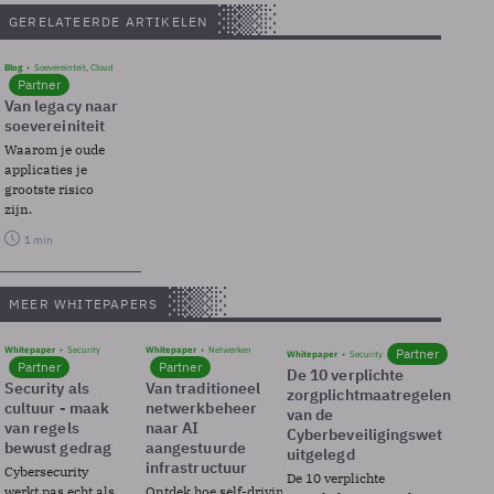
GERELATEERDE ARTIKELEN
Blog
Soevereinteit, Cloud
Partner
Van legacy naar
soevereiniteit
Waarom je oude
applicaties je
grootste risico
zijn.
1 min
MEER WHITEPAPERS
Whitepaper
Security
Whitepaper
Netwerken
Partner
Whitepaper
Security
Partner
Partner
De 10 verplichte
Security als
Van traditioneel
zorgplichtmaatregelen
cultuur - maak
netwerkbeheer
van de
van regels
naar AI
Cyberbeveiligingswet
bewust gedrag
aangestuurde
uitgelegd
infrastructuur
Cybersecurity
De 10 verplichte
werkt pas echt als
Ontdek hoe self-driving