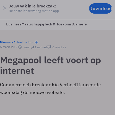
Jouw vak in je broekzak!
Download
De beste leeservaring met de app
Business
Maatschappij
Tech & Toekomst
Carrière
Nieuws
Infrastructuur
5 maart 2008
leestijd 1 minuut
0 reacties
Megapool leeft voort op
internet
Commercieel directeur Ric Verhoeff lanceerde
woensdag de nieuwe website.