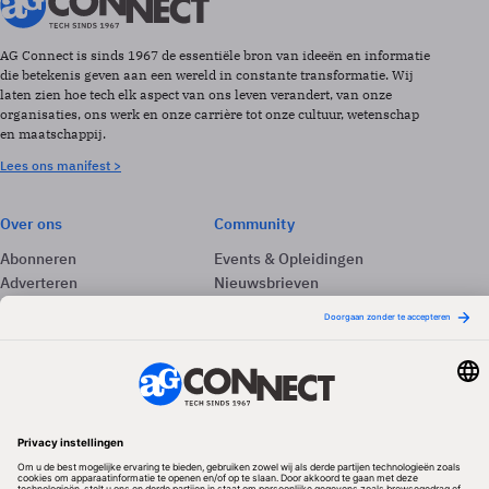
AG Connect is sinds 1967 de essentiële bron van ideeën en informatie
die betekenis geven aan een wereld in constante transformatie. Wij
laten zien hoe tech elk aspect van ons leven verandert, van onze
organisaties, ons werk en onze carrière tot onze cultuur, wetenschap
en maatschappij.
Lees ons manifest >
Over ons
Community
Abonneren
Events & Opleidingen
Adverteren
Nieuwsbrieven
Contact
Vacatures
Colofon
Whitepapers
Onze app
Privacyinstellingen
Volg ons