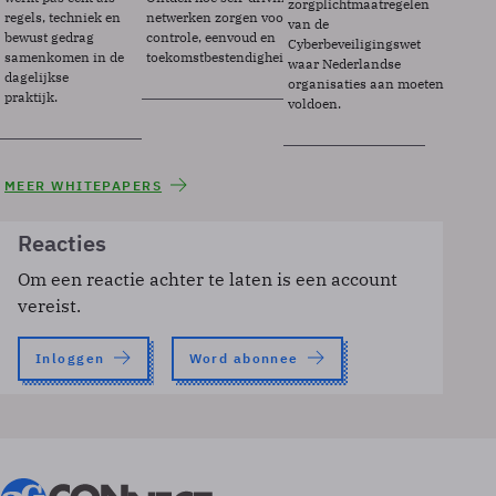
zorgplichtmaatregelen
regels, techniek en
netwerken zorgen voor
van de
bewust gedrag
controle, eenvoud en
Cyberbeveiligingswet
samenkomen in de
toekomstbestendigheid.
waar Nederlandse
dagelijkse
organisaties aan moeten
praktijk.
voldoen.
MEER WHITEPAPERS
Reacties
Om een reactie achter te laten is een account
vereist.
Inloggen
Word abonnee