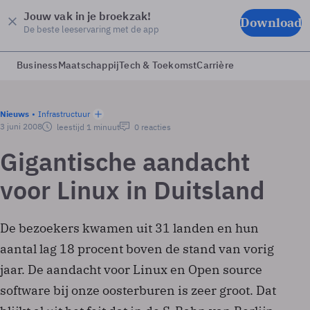
Jouw vak in je broekzak!
Download
De beste leeservaring met de app
Business
Maatschappij
Tech & Toekomst
Carrière
Nieuws
Infrastructuur
3 juni 2008
leestijd 1 minuut
0 reacties
Gigantische aandacht
voor Linux in Duitsland
De bezoekers kwamen uit 31 landen en hun
aantal lag 18 procent boven de stand van vorig
jaar. De aandacht voor Linux en Open source
software bij onze oosterburen is zeer groot. Dat