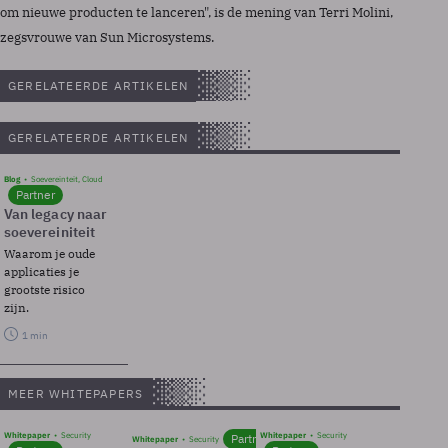
om nieuwe producten te lanceren", is de mening van Terri Molini,
zegsvrouwe van Sun Microsystems.
GERELATEERDE ARTIKELEN
GERELATEERDE ARTIKELEN
Blog
Soevereinteit, Cloud
Partner
Van legacy naar
soevereiniteit
Waarom je oude
applicaties je
grootste risico
zijn.
1 min
MEER WHITEPAPERS
Whitepaper
Security
Whitepaper
Security
Partner
Whitepaper
Security