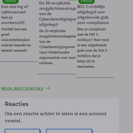
Partner
Partner
De 10 verplichte
Een storing of
NIS 2-richtlijn
zorgplichtmaatregelen
cyberaanval:
uitgelegd: een
van de
ben je
uitgebreide gids
Cyberbeveiligingswet
voorbereid?
voor compliance
uitgelegd
Ontdek hoe een
Ben je compliant
De 10 verplichte
goed
met de NIS 2-
zorgplichtmaatregelen
calamiteitenplan
richtlijn? Hier vind
van de
schade beperkt en
je een uitgebreide
Cyberbeveiligingswet
herstel versnelt.
gids over de NIS 2-
waar Nederlandse
richtlijn die je
organisaties aan moeten
helpt dit te
voldoen.
realiseren.
MEER WHITEPAPERS
Reacties
Om een reactie achter te laten is een account
vereist.