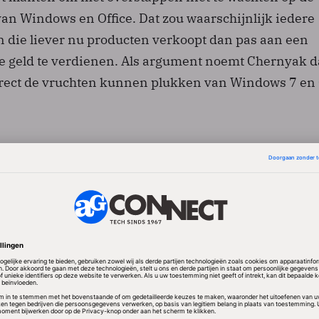
an Windows en Office. Dat zou waarschijnlijk iedere
n die liever nu producten verkoopt dan pas aan een
e geld te verdienen. Als argument noemt Chernyak d
irect de vruchten kunnen plukken van Windows 7 en 
 Chernyak zaak de uitrol te hebben voltooid voordat 
 de oude producten afloopt. Bedrijven die nu nog ge
akt met de migratie, zijn volgens Microsoft aan de l
 migratieproject duurt van begin tot eind 18 tot 32
 levensduur van 12 jaar en 5