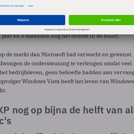
 zijn debuut in oktober 2001. Dat betekent dat het
ensionering 12 jaar en 5 maanden in de lucht is geho
nder product van Microsoft. Windows NT komt met e
 jaar en 5 maanden nog het dichtst in de buurt.
r op de markt dan Microsoft had verwacht en gewenst.
gedwongen de ondersteuning te verlengen omdat veel
 het bedrijfsleven, geen behoefte hadden aan vervan
opvolger Windows Vista heeft het leven van Windows
kt.
 nog op bijna de helft van al
c's