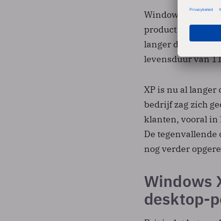
Windows XP maakte
product bij zijn p
langer dan enig a
levensduur van 11
XP is nu al lange
bedrijf zag zich 
klanten, vooral in
De tegenvallende 
nog verder opgere
Windows XP
desktop-p