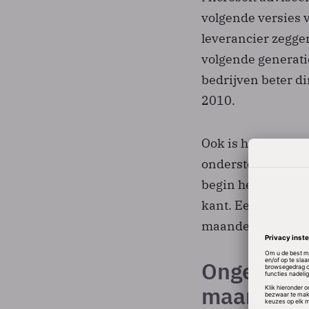
volgende versies v
leverancier zegge
volgende generati
bedrijven beter d
2010.
Ook is het volgens
ondersteuning van
begin hebben gema
kant. Een doorsnee
maanden.
Ongekende
maanden