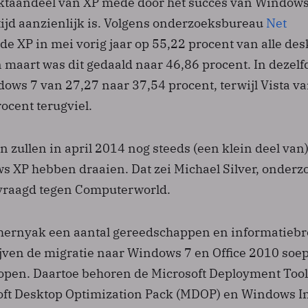
arktaandeel van XP mede door het succes van Windows
tijd aanzienlijk is. Volgens onderzoeksbureau
Net
de XP in mei vorig jaar op 55,22 procent van alle des
In maart was dit gedaald naar 46,86 procent. In dezelf
ows 7 van 27,27 naar 37,54 procent, terwijl Vista v
ocent terugviel.
 zullen in april 2014 nog steeds (een klein deel van
s XP hebben draaien. Dat zei Michael Silver, onderz
evraagd tegen Computerworld.
Chernyak een aantal gereedschappen en informatieb
ven de migratie naar Windows 7 en Office 2010 soep
open. Daartoe behoren de Microsoft Deployment Tool
oft Desktop Optimization Pack (MDOP) en Windows I