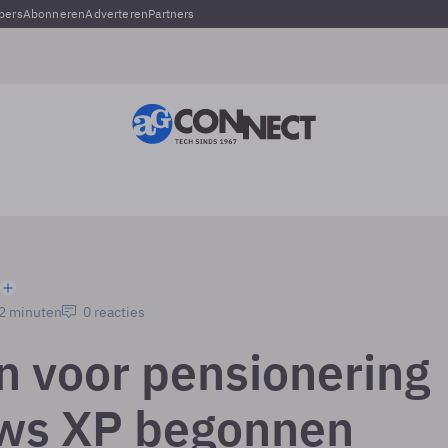
pers
Abonneren
Adverteren
Partners
 2 minuten
0 reacties
en voor pensionering
ws XP begonnen