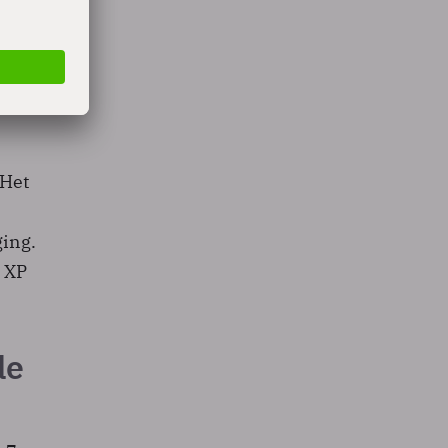
uden -
en
 Het
ging.
 XP
le