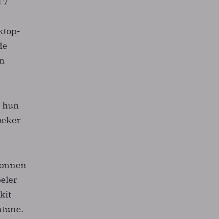
 7
ktop-
de
an
) hun
oeker
ronnen
eler
kit
ntune.