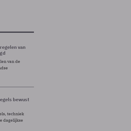
tregelen van
egd
elen van de
ndse
 regels bewust
els, techniek
 dagelijkse