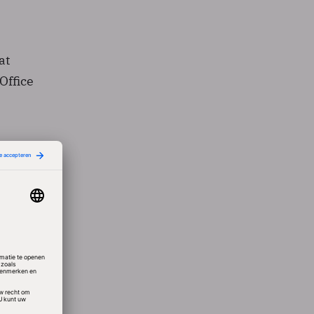
at
Office
de
en
ate