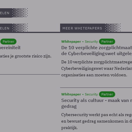
ELEN
ELEN
MEER WHITEPAPERS
Partner
Whitepaper
Security
Partner
ereiniteit
De 10 verplichte zorgplichtmaa
de Cyberbeveiligingswet uitgel
ies je grootste risico zijn.
De 10 verplichte zorgplichtmaatreg
Cyberbeveiligingswet waar Nederla
organisaties aan moeten voldoen.
Whitepaper
Security
Partner
Security als cultuur - maak van
gedrag
Cybersecurity werkt pas echt als reg
en bewust gedrag samenkomen in de
praktijk.