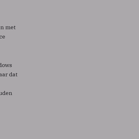
en met
ce
dows
aar dat
ouden