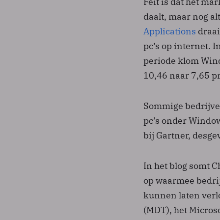
Feit is dat het m
daalt, maar nog al
Applications
draai
pc’s op internet. 
periode klom Wind
10,46 naar 7,65 pr
Sommige bedrijven
pc’s onder Window
bij Gartner, desg
In het blog somt 
op waarmee bedrij
kunnen laten verl
(MDT), het Micros