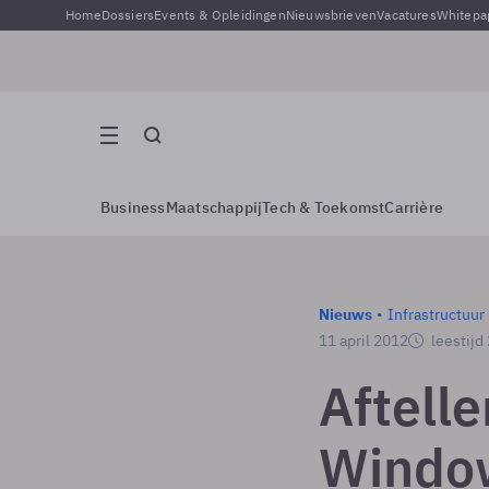
Home
Dossiers
Events & Opleidingen
Nieuwsbrieven
Vacatures
Whitepa
Business
Maatschappij
Tech & Toekomst
Carrière
Nieuws
Infrastructuur
11 april 2012
leestijd
Aftell
Windo