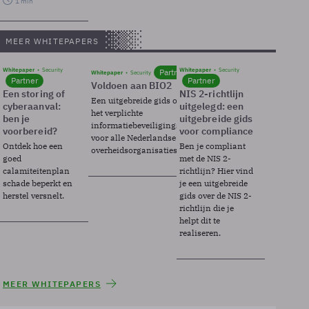
1 min
MEER WHITEPAPERS
Whitepaper
Security
Whitepaper
Security
Partner
Whitepaper
Security
Partner
Partner
Voldoen aan BIO2
Een storing of
NIS 2-richtlijn
Een uitgebreide gids over BIO2,
cyberaanval:
uitgelegd: een
het verplichte
ben je
uitgebreide gids
informatiebeveiligingsframework
voorbereid?
voor compliance
voor alle Nederlandse
Ontdek hoe een
Ben je compliant
overheidsorganisaties.
goed
met de NIS 2-
calamiteitenplan
richtlijn? Hier vind
schade beperkt en
je een uitgebreide
herstel versnelt.
gids over de NIS 2-
richtlijn die je
helpt dit te
realiseren.
MEER WHITEPAPERS