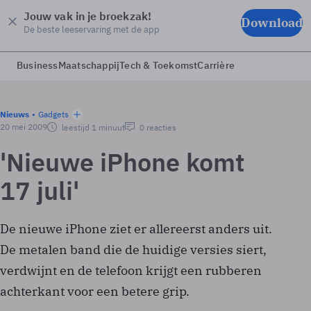
Jouw vak in je broekzak!
Download
De beste leeservaring met de app
Business
Maatschappij
Tech & Toekomst
Carrière
Nieuws
Gadgets
20 mei 2009
leestijd 1 minuut
0 reacties
'Nieuwe iPhone komt
17 juli'
De nieuwe iPhone ziet er allereerst anders uit.
De metalen band die de huidige versies siert,
verdwijnt en de telefoon krijgt een rubberen
achterkant voor een betere grip.