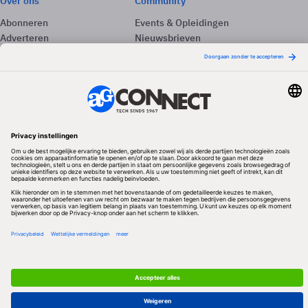
Over ons
Community
Abonneren
Events & Opleidingen
Adverteren
Nieuwsbrieven
Contact
Vacatures
Colofon
Whitepapers
Onze app
Privacyinstellingen
Volg ons
Redactionele partner
Algemene Voorwaarden & Copyrights
Privacy & Cookies