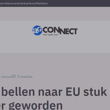
pers
Abonneren
Adverteren
Partners
1 minuut
0 reacties
 bellen naar EU stuk
r geworden