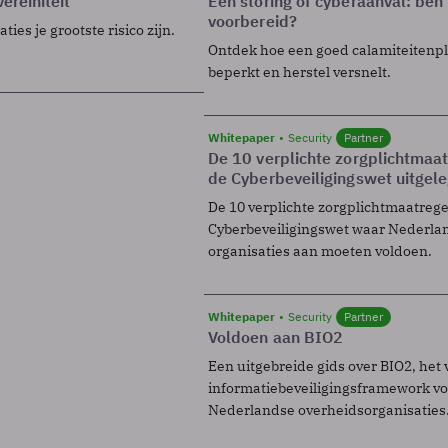
ereiniteit
Een storing of cyberaanval: ben 
voorbereid?
ies je grootste risico zijn.
Ontdek hoe een goed calamiteitenp
beperkt en herstel versnelt.
Whitepaper
Security
Partner
De 10 verplichte zorgplichtmaa
de Cyberbeveiligingswet uitgel
De 10 verplichte zorgplichtmaatreg
Cyberbeveiligingswet waar Nederla
organisaties aan moeten voldoen.
Whitepaper
Security
Partner
Voldoen aan BIO2
Een uitgebreide gids over BIO2, het 
informatiebeveiligingsframework voo
Nederlandse overheidsorganisaties