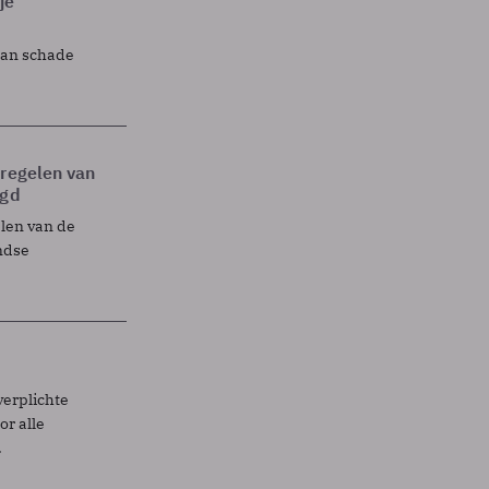
je
lan schade
tregelen van
egd
elen van de
ndse
verplichte
r alle
.