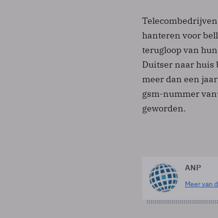
Telecombedrijven 
hanteren voor bel
terugloop van hu
Duitser naar huis 
meer dan een jaar
gsm-nummer vanuit
geworden.
ANP
Meer van d