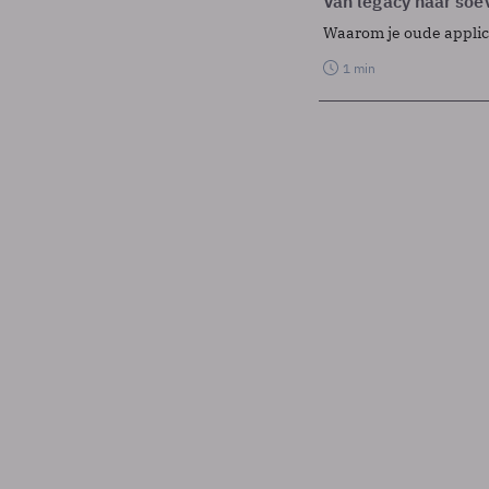
Van legacy naar soev
Waarom je oude applicat
1 min