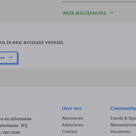
MEER WHITEPAPERS
en is een account vereist.
nee
Over ons
Community
Abonneren
Events & Opl
ën en informatie
Adverteren
Nieuwsbriev
sformatie. Wij
Contact
Vacatures
t, van onze