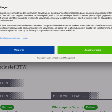
ssie verplichtte per 1 juni 2007 lagere roamingkos
e naar het andere EU-land mag niet meer kosten dan
xclusief BTW.
ELEN
ELEN
MEER WHITEPAPERS
Partner
Whitepaper
Security
Partner