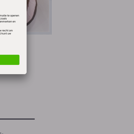
ten.
 49