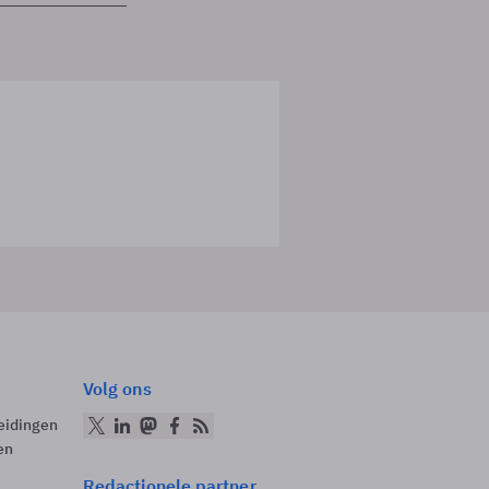
Volg ons
eidingen
en
Redactionele partner