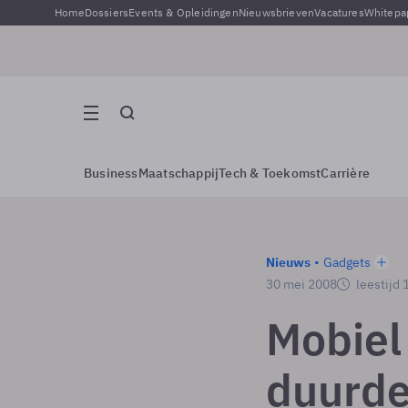
Home
Dossiers
Events & Opleidingen
Nieuwsbrieven
Vacatures
Whitepa
Business
Maatschappij
Tech & Toekomst
Carrière
Nieuws
Gadgets
30 mei 2008
leestijd 
Mobiel
duurde