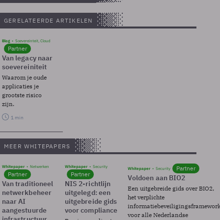
GERELATEERDE ARTIKELEN
Blog
Soevereinteit, Cloud
Partner
Van legacy naar
soevereiniteit
Waarom je oude
applicaties je
grootste risico
zijn.
1 min
MEER WHITEPAPERS
Whitepaper
Netwerken
Whitepaper
Security
Partner
Whitepaper
Security
Partner
Partner
Voldoen aan BIO2
Van traditioneel
NIS 2-richtlijn
Een uitgebreide gids over BIO2,
netwerkbeheer
uitgelegd: een
het verplichte
naar AI
uitgebreide gids
informatiebeveiligingsframewor
aangestuurde
voor compliance
voor alle Nederlandse
infrastructuur