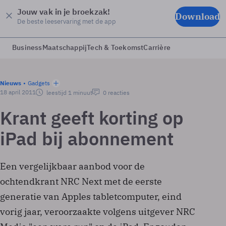
Jouw vak in je broekzak!
Download
De beste leeservaring met de app
Business
Maatschappij
Tech & Toekomst
Carrière
Nieuws
Gadgets
18 april 2011
leestijd 1 minuut
0 reacties
Krant geeft korting op
iPad bij abonnement
Een vergelijkbaar aanbod voor de
ochtendkrant NRC Next met de eerste
generatie van Apples tabletcomputer, eind
vorig jaar, veroorzaakte volgens uitgever NRC