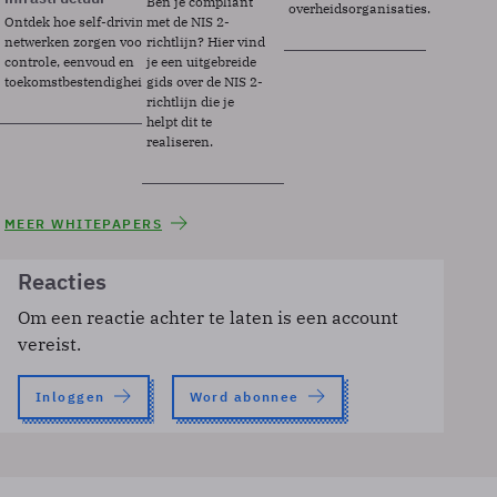
Ben je compliant
overheidsorganisaties.
Ontdek hoe self-driving
met de NIS 2-
netwerken zorgen voor
richtlijn? Hier vind
controle, eenvoud en
je een uitgebreide
toekomstbestendigheid.
gids over de NIS 2-
richtlijn die je
helpt dit te
realiseren.
MEER WHITEPAPERS
Reacties
Om een reactie achter te laten is een account
vereist.
Inloggen
Word abonnee