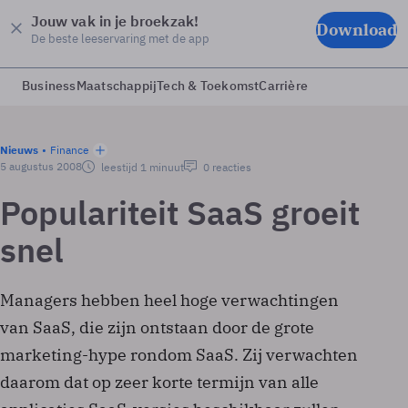
Jouw vak in je broekzak!
Download
De beste leeservaring met de app
Business
Maatschappij
Tech & Toekomst
Carrière
Nieuws
Finance
5 augustus 2008
leestijd 1 minuut
0 reacties
Populariteit SaaS groeit
snel
Managers hebben heel hoge verwachtingen
van SaaS, die zijn ontstaan door de grote
marketing-hype rondom SaaS. Zij verwachten
daarom dat op zeer korte termijn van alle