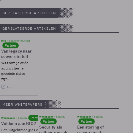
GERELATEERDE ARTIKELEN
GERELATEERDE ARTIKELEN
Blog
Soevereinteit, Cloud
Partner
Van legacy naar
soevereiniteit
Waarom je oude
applicaties je
grootste risico
zijn.
1 min
MEER WHITEPAPERS
Whitepaper
Security
Whitepaper
Security
Partner
Whitepaper
Security
Partner
Partner
Voldoen aan BIO2
Security als
Een storing of
Een uitgebreide gids over BIO2,
cultuur - maak
cyberaanval: