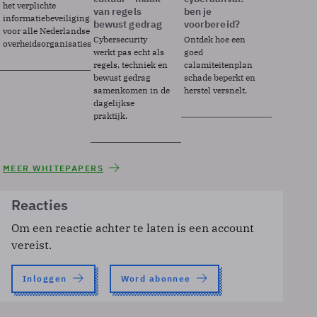
het verplichte
van regels
ben je
informatiebeveiligingsframework
bewust gedrag
voorbereid?
voor alle Nederlandse
Cybersecurity
Ontdek hoe een
overheidsorganisaties.
werkt pas echt als
goed
regels, techniek en
calamiteitenplan
bewust gedrag
schade beperkt en
samenkomen in de
herstel versnelt.
dagelijkse
praktijk.
MEER WHITEPAPERS
Reacties
Om een reactie achter te laten is een account
vereist.
Inloggen
Word abonnee