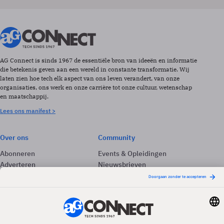
AG Connect is sinds 1967 de essentiële bron van ideeën en informatie
die betekenis geven aan een wereld in constante transformatie. Wij
laten zien hoe tech elk aspect van ons leven verandert, van onze
organisaties, ons werk en onze carrière tot onze cultuur, wetenschap
en maatschappij.
Lees ons manifest >
Over ons
Community
Abonneren
Events & Opleidingen
Adverteren
Nieuwsbrieven
Contact
Vacatures
Colofon
Whitepapers
Onze app
Privacyinstellingen