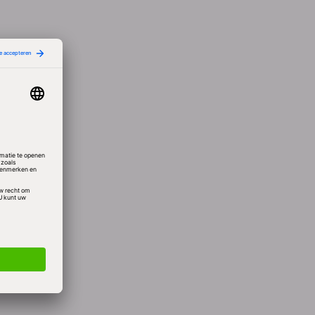
he
van
4
ets
n
al