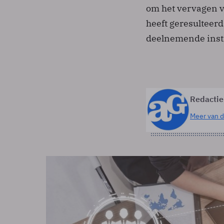
om het vervagen va
heeft geresulteerd
deelnemende insta
Redactie
Meer van d