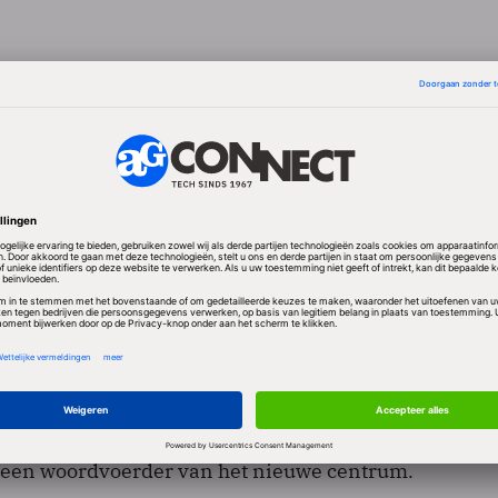
rittannië
 de l'Audiovisuel uit Frankrijk
uit Nederland
ijk
 zijn bekendgemaakt op de conferentie Screening t
in Hilversum plaatsvindt. De markt voor het opslaan 
n videobestanden heeft in Europa een omvang van 36
 bedrag groeit met zo'n 8 procent per jaar. "Als we ni
 dat geld over een aantal jaar. De digitale bestande
liteit en op een gegeven moment hebben we helema
s een woordvoerder van het nieuwe centrum.