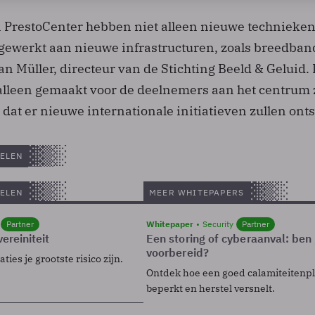
 PrestoCenter hebben niet alleen nieuwe technieke
k gewerkt aan nieuwe infrastructuren, zoals breedban
an Müller, directeur van de Stichting Beeld & Geluid.
alleen gemaakt voor de deelnemers aan het centrum z
dat er nieuwe internationale initiatieven zullen ont
ELEN
ELEN
MEER WHITEPAPERS
Partner
Whitepaper
Security
Partner
ereiniteit
Een storing of cyberaanval: ben 
voorbereid?
ies je grootste risico zijn.
Ontdek hoe een goed calamiteitenp
beperkt en herstel versnelt.