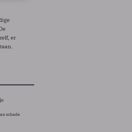
n
dige
 De
elf, er
staan.
je
lan schade