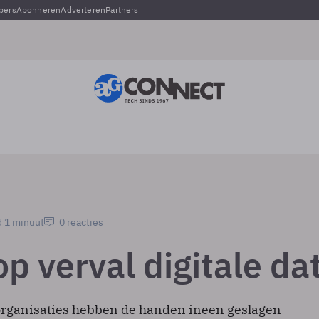
pers
Abonneren
Adverteren
Partners
d 1 minuut
0 reacties
op verval digitale da
organisaties hebben de handen ineen geslagen