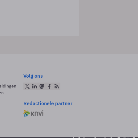
Volg ons
eidingen
en
Redactionele partner