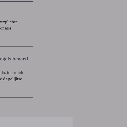
verplichte
r alle
.
 regels bewust
els, techniek
 dagelijkse