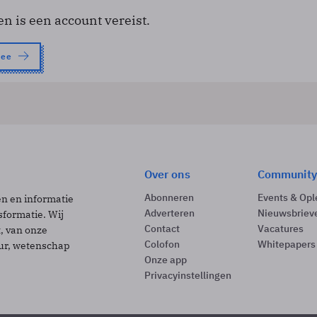
en is een account vereist.
nee
Over ons
Community
Abonneren
Events & Opl
ën en informatie
Adverteren
Nieuwsbriev
sformatie. Wij
Contact
Vacatures
t, van onze
Colofon
Whitepapers
uur, wetenschap
Onze app
Privacyinstellingen