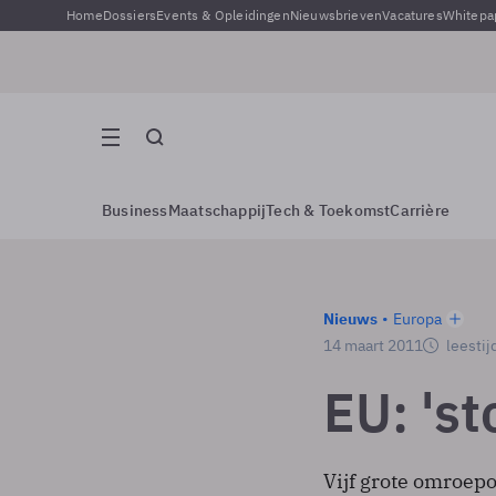
Home
Dossiers
Events & Opleidingen
Nieuwsbrieven
Vacatures
Whitepa
Business
Maatschappij
Tech & Toekomst
Carrière
Nieuws
Europa
14 maart 2011
leestij
EU: 'st
Vijf grote omroep