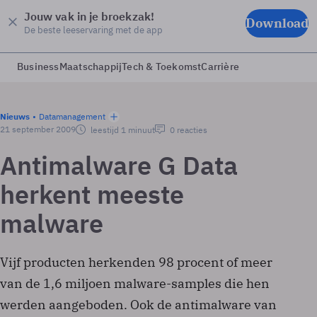
Jouw vak in je broekzak!
Download
De beste leeservaring met de app
Business
Maatschappij
Tech & Toekomst
Carrière
Nieuws
Datamanagement
21 september 2009
leestijd 1 minuut
0 reacties
Antimalware G Data
herkent meeste
malware
Vijf producten herkenden 98 procent of meer
van de 1,6 miljoen malware-samples die hen
werden aangeboden. Ook de antimalware van