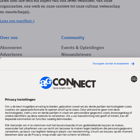
laten zien hoe tech elk aspect van ons leven verandert, van onze
organisaties, ons werk en onze carrière tot onze cultuur, wetenschap
en maatschappij.
Lees ons manifest >
Over ons
Community
Abonneren
Events & Opleidingen
Adverteren
Nieuwsbrieven
Contact
Vacatures
Colofon
Whitepapers
Onze app
Privacyinstellingen
Volg ons
Redactionele partner