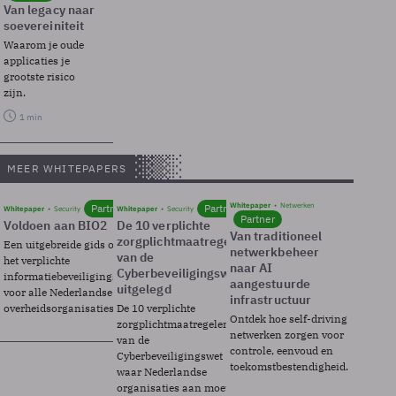
Van legacy naar
soevereiniteit
Waarom je oude
applicaties je
grootste risico
zijn.
1 min
MEER WHITEPAPERS
Whitepaper
Netwerken
Partner
Partner
Whitepaper
Security
Whitepaper
Security
Partner
Voldoen aan BIO2
De 10 verplichte
Van traditioneel
zorgplichtmaatregelen
Een uitgebreide gids over BIO2,
netwerkbeheer
van de
het verplichte
naar AI
Cyberbeveiligingswet
informatiebeveiligingsframework
aangestuurde
uitgelegd
voor alle Nederlandse
infrastructuur
overheidsorganisaties.
De 10 verplichte
Ontdek hoe self-driving
zorgplichtmaatregelen
netwerken zorgen voor
van de
controle, eenvoud en
Cyberbeveiligingswet
toekomstbestendigheid.
waar Nederlandse
organisaties aan moeten