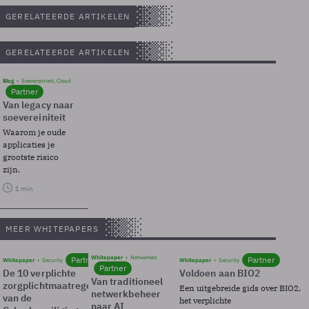
GERELATEERDE ARTIKELEN
GERELATEERDE ARTIKELEN
Blog
Soevereinteit, Cloud
Partner
Van legacy naar
soevereiniteit
Waarom je oude
applicaties je
grootste risico
zijn.
1 min
MEER WHITEPAPERS
Whitepaper
Netwerken
Partner
Partner
Whitepaper
Security
Whitepaper
Security
Partner
De 10 verplichte
Voldoen aan BIO2
Van traditioneel
zorgplichtmaatregelen
Een uitgebreide gids over BIO2,
netwerkbeheer
van de
het verplichte
naar AI