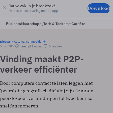
Jouw vak in je broekzak!
Download
De beste leeservaring met de app
Business
Maatschappij
Tech & Toekomst
Carrière
Nieuws
Automatisering Gids
5 mei 2008
leestijd 1 minuut
0 reacties
Vinding maakt P2P-
verkeer efficiënter
Door computers contact te laten leggen met
'peers' die geografisch dichtbij zijn, kunnen
peer-to-peer verbindingen tot twee keer zo
snel functioneren.