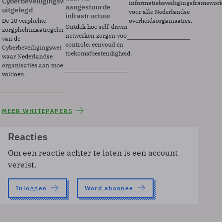
Cyberbeveiligingswet
informatiebeveiligingsframewor
aangestuurde
uitgelegd
voor alle Nederlandse
infrastructuur
De 10 verplichte
overheidsorganisaties.
Ontdek hoe self-driving
zorgplichtmaatregelen
netwerken zorgen voor
van de
controle, eenvoud en
Cyberbeveiligingswet
toekomstbestendigheid.
waar Nederlandse
organisaties aan moeten
voldoen.
MEER WHITEPAPERS
Reacties
Om een reactie achter te laten is een account
vereist.
Inloggen
Word abonnee