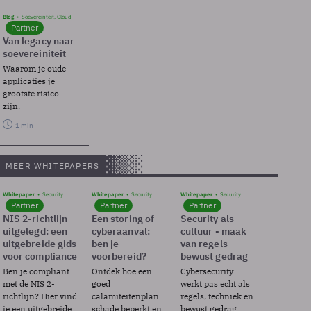
Blog
Soevereinteit, Cloud
Partner
Van legacy naar
soevereiniteit
Waarom je oude
applicaties je
grootste risico
zijn.
1 min
MEER WHITEPAPERS
Whitepaper
Security
Whitepaper
Security
Whitepaper
Security
Partner
Partner
Partner
NIS 2-richtlijn
Een storing of
Security als
uitgelegd: een
cyberaanval:
cultuur - maak
uitgebreide gids
ben je
van regels
voor compliance
voorbereid?
bewust gedrag
Ben je compliant
Ontdek hoe een
Cybersecurity
met de NIS 2-
goed
werkt pas echt als
richtlijn? Hier vind
calamiteitenplan
regels, techniek en
je een uitgebreide
schade beperkt en
bewust gedrag