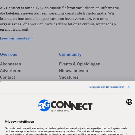
AG Connect is sinds 1967 de essentiële bron van ideeën en informatie
die betekenis geven aan een wereld in constante transformatie. Wij
laten zien hoe tech elk aspect van ons leven verandert, van onze
organisaties, ons werk en onze carrière tot onze cultuur, wetenschap
en maatschappij.
Lees ons manifest >
Over ons
Community
Abonneren
Events & Opleidingen
Adverteren
Nieuwsbrieven
Contact
Vacatures
Colofon
Whitepapers
Onze app
Privacyinstellingen
Volg ons