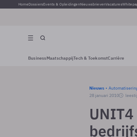
Home
Dossiers
Events & Opleidingen
Nieuwsbrieven
Vacatures
Whitepa
Business
Maatschappij
Tech & Toekomst
Carrière
Nieuws
Automatiserin
28 januari 2010
leesti
UNIT4 
bedrij