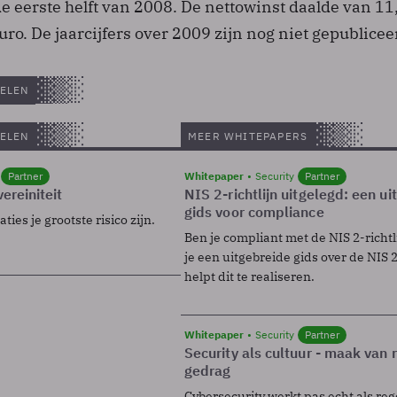
e eerste helft van 2008. De nettowinst daalde van 11
uro. De jaarcijfers over 2009 zijn nog niet gepublicee
ELEN
ELEN
MEER WHITEPAPERS
Partner
Whitepaper
Security
Partner
ereiniteit
NIS 2-richtlijn uitgelegd: een u
gids voor compliance
ies je grootste risico zijn.
Ben je compliant met de NIS 2-richtl
je een uitgebreide gids over de NIS 2-
helpt dit te realiseren.
Whitepaper
Security
Partner
Security als cultuur - maak van
gedrag
Cybersecurity werkt pas echt als reg