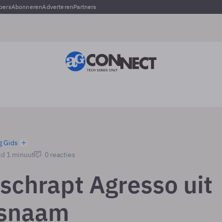
pers
Abonneren
Adverteren
Partners
g Gids
jd 1 minuut
0 reacties
schrapt Agresso uit
fsnaam