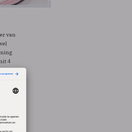
er van
wel
nning
nit 4
e
t
kten