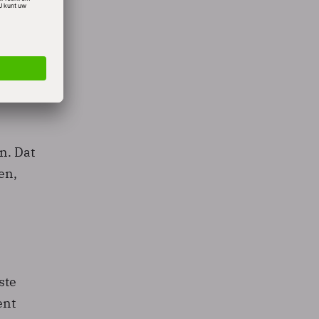
e
,
4 in
n. Dat
en,
ste
ent