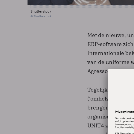
Shutterstock
© Shutterstock
Met de nieuwe, u
ERP-software zich 
internationale be
van de uniforme wa
Agresso in een do
Tegelijk met de n
(‘omhelzen van ve
brengen welke vi
organisaties. De m
UNIT4 zich vanuit