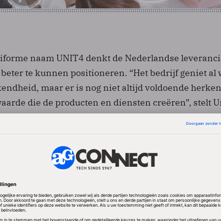
niforme naam UNIT4 denkt de Nederlandse leveranci
beter te kunnen positioneren. “Het bedrijf geniet al 
kendheid, maar er is nog niet altijd voldoende herke
arde die de producten en diensten creëren”, stelt U
nderdag uitgegeven persbericht.
ieuwe bedrijfsnaam is de slagzin ‘embracing change’
randering’) gekozen. De slogan moet tot uitdrukking
sie UNIT4 heeft op veranderingen binnen dynamisch
arktbenadering blijft ongewijzigd. Dat wil zeggen da
 business units concentreert op specifieke nichemar