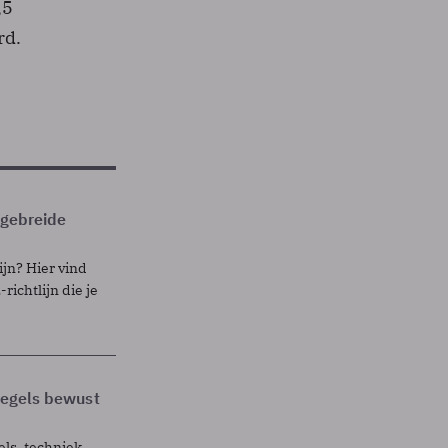
,5
rd.
itgebreide
ijn? Hier vind
richtlijn die je
 regels bewust
els, techniek