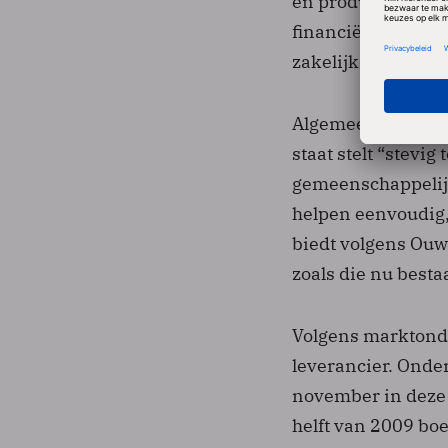
en product/marktc
financiële sector,
zakelijke dienstve
Algemeen directe
staat stelt “stevi
gemeenschappelijk
helpen eenvoudig,
biedt volgens Ou
zoals die nu besta
Volgens marktonde
leverancier. Onder
november in deze 
helft van 2009 bo