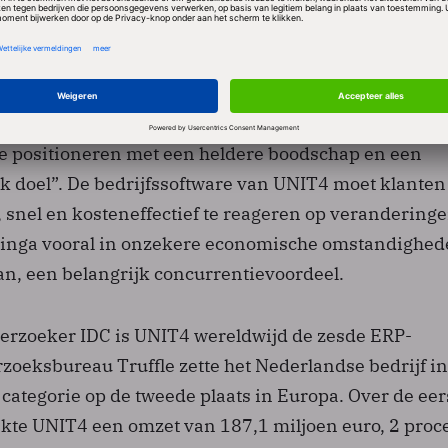
ombinaties. In Nederland zijn dat de accountancy, d
 gezondheidszorg, groothandel en distributie, het MKB
rlening, het onderwijs en de overheid.
ur Chris Ouwinga verwacht dat de nieuwe naam UNIT
g te positioneren met een heldere boodschap en een
 doel”. De bedrijfssoftware van UNIT4 moet klanten
 snel en kosteneffectief te reageren op veranderinge
winga vooral in onzekere economische omstandighed
an, een belangrijk concurrentievoordeel.
rzoeker IDC is UNIT4 wereldwijd de zesde ERP-
zoeksbureau Truffle zette het Nederlandse bedrijf in
categorie op de tweede plaats in Europa. Over de eer
ekte UNIT4 een omzet van 187,1 miljoen euro, 2 proc