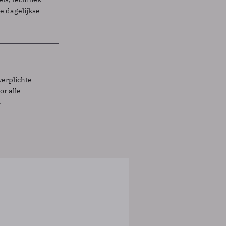
 dagelijkse
verplichte
r alle
.