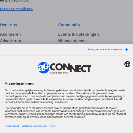
en maatschappij.
Lees ons manifest >
Over ons
Community
Abonneren
Events & Opleidingen
Adverteren
Nieuwsbrieven
Contact
Vacatures
Colofon
Whitepapers
Onze app
Privacyinstellingen
Volg ons
Redactionele partner