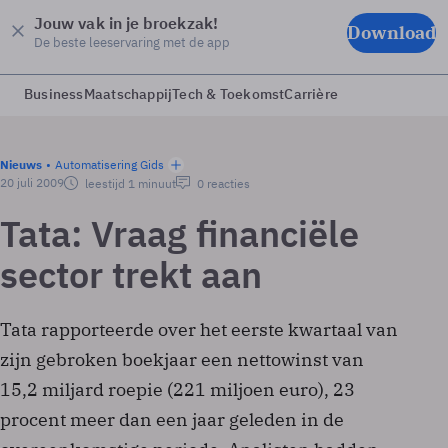
Jouw vak in je broekzak!
Download
De beste leeservaring met de app
Business
Maatschappij
Tech & Toekomst
Carrière
Nieuws
Automatisering Gids
20 juli 2009
leestijd 1 minuut
0 reacties
Tata: Vraag financiële
sector trekt aan
Tata rapporteerde over het eerste kwartaal van
zijn gebroken boekjaar een nettowinst van
15,2 miljard roepie (221 miljoen euro), 23
procent meer dan een jaar geleden in de