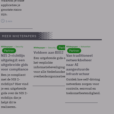
Waarom je oude
applicaties je
grootste risico
zijn.
1 min
MEER WHITEPAPERS
Whitepaper
Security
Whitepaper
Netwerken
Partner
Whitepaper
Security
Partner
Partner
Voldoen aan BIO2
NIS 2-richtlijn
Van traditioneel
Een uitgebreide gids over BIO2,
uitgelegd: een
netwerkbeheer
het verplichte
uitgebreide gids
naar AI
informatiebeveiligingsframework
voor compliance
aangestuurde
voor alle Nederlandse
infrastructuur
Ben je compliant
overheidsorganisaties.
met de NIS 2-
Ontdek hoe self-driving
richtlijn? Hier vind
netwerken zorgen voor
je een uitgebreide
controle, eenvoud en
gids over de NIS 2-
toekomstbestendigheid.
richtlijn die je
helpt dit te
realiseren.